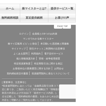
ホーム
株マイスターとは?
提供サービス一覧
無料銘柄相談
直近提供銘柄
お喜びの声
ログイン
会員様との6つのお約束
マンガでわかる株マイスター
株マイ広報局 ビビッと発信
本日動いた思惑株と関連株
サイトマップ
割引チケットご利用時の注意事項
よくある質問
利用規約
電子交付サービス
個人情報保護方針
苦情・紛争処理措置
特定投資家制度
特定商取引法に関する表記
お客様本位の業務運営に関する方針
お問合せ
契約締結前交付書面
投資顧問契約に係るリスクについて
[ 重要事項、注意事項 ]
*投資顧問契約にあたっては「金融商品取引法第３７条の３」の規
定に基づき、ご負担いただく助言報酬(以下「情報提供料金」)や、
助言の内容および方法(以下「提供サービス内容」)、リスクや留意
点を記載した「契約締結前の書面」をあらかじめお読みいただき、
内容をご理解の上ご契約をお願いしております。
*各商品等に際してご負担いただく手数料等は商品ごとに異なりま