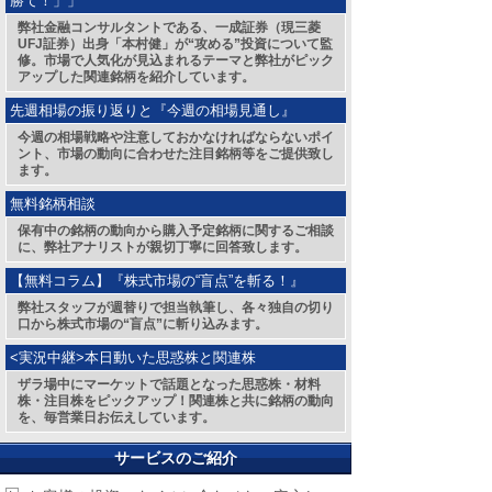
勝て！」」
弊社金融コンサルタントである、一成証券（現三菱
UFJ証券）出身「本村健」が“攻める”投資について監
修。市場で人気化が見込まれるテーマと弊社がピック
アップした関連銘柄を紹介しています。
先週相場の振り返りと『今週の相場見通し』
今週の相場戦略や注意しておかなければならないポイ
ント、市場の動向に合わせた注目銘柄等をご提供致し
ます。
無料銘柄相談
保有中の銘柄の動向から購入予定銘柄に関するご相談
に、弊社アナリストが親切丁寧に回答致します。
【無料コラム】『株式市場の“盲点”を斬る！』
弊社スタッフが週替りで担当執筆し、各々独自の切り
口から株式市場の“盲点”に斬り込みます。
<実況中継>本日動いた思惑株と関連株
ザラ場中にマーケットで話題となった思惑株・材料
株・注目株をピックアップ！関連株と共に銘柄の動向
を、毎営業日お伝えしています。
サービスのご紹介