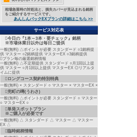
相場急落時の対処法と、損失カバーが見込まれる銘柄
をご紹介するサービスです。
あんしんパックEXプランの詳細はこちら >>
サービス対応表
今日の『1本～3本・要チェック』銘柄
※市場休業日以外は毎日ご提供
一般(無料) △ポイントが必要 スタンダード ○1銘柄提
供 マスター ○2銘柄提供 マスターEX ○3銘柄提供
プラン毎の厳選銘柄情報
一般(無料) △不定期提供 スタンダード ○月1回以上提
供 マスター ○月1回以上提供 マスターEX ◎リアルタ
イムに提供
ロングコース契約特別特典
一般(無料) × スタンダード ○ マスター × マスターEX ×
兜町の噂(うわさ)
一般(無料) △ポイントが必要 スタンダード ○ マスター
○ マスターEX ○
単発スポットプラン
※ご購入が必要です
一般(無料) △ スタンダード △ マスター △ マスター
EX △
臨時銘柄情報