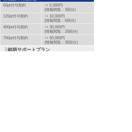
60pt付与契約
⇒ 5,000円
(情報閲覧：3回分)
120pt付与契約
⇒ 10,000円
(情報閲覧：6回分)
400pt付与契約
⇒ 30,000円
(情報閲覧：20回分)
700pt付与契約
⇒ 50,000円
(情報閲覧：35回分)
銘柄サポートプラン
情報提供料金(税込)
3か月コース（90日）契約
1,000円～60,000円
あんしんパックEXプラン
お客様区分
コースおよび情報提供料金(税込)
あんしんパ
1ヵ月コース（30日）
10,000
ックEXプラ
契約
円
ン
※長期契約につきましては、お問合せくださいませ。
ホーム
株マイスターとは?
提供サービス一覧
無料銘柄相談
直近提供銘柄
お喜びの声