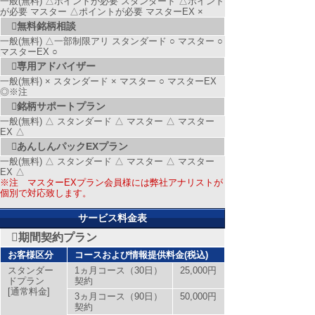
一般(無料) △ポイントが必要 スタンダード △ポイント
が必要 マスター △ポイントが必要 マスターEX ×
無料銘柄相談
一般(無料) △一部制限アリ スタンダード ○ マスター ○
マスターEX ○
専用アドバイザー
一般(無料) × スタンダード × マスター ○ マスターEX
◎
※注
銘柄サポートプラン
一般(無料) △ スタンダード △ マスター △ マスター
EX △
あんしんパックEXプラン
一般(無料) △ スタンダード △ マスター △ マスター
EX △
※注 マスターEXプラン会員様には弊社アナリストが
個別で対応致します。
サービス料金表
期間契約プラン
お客様区分
コースおよび情報提供料金(税込)
スタンダー
1ヵ月コース（30日）
25,000円
ドプラン
契約
[通常料金]
3ヵ月コース（90日）
50,000円
契約