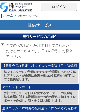
ログイン
ホーム
> 提供サービス一覧
提供サービス
無料サービスのご紹介
全てのお客様が【完全無料】でご利用いた
だけるサービスです。日々の取引にお役立
て下さい。
【新規会員様限定】株マイスター厳選注目３選銘柄
株マイスターにご登録いただいた会員様にもれなく弊
社アナリストが厳選に厳選を重ねた3銘柄を“無料”に
てご提供致します。
アナリストレポート
弊社アナリストが日々変化するマーケットの見解を、
株式市場に関する最新動向や独自の視点を踏まえてレ
ポートを作成し、朝・夕２回お届けします。
週刊コラム「本村健の投資道場「株をやるなら必ず