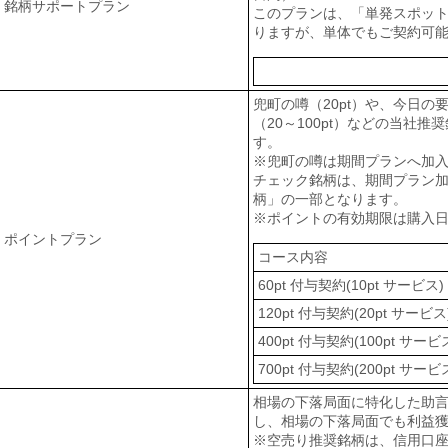
銘柄サポートプラン
このプランは、「単発スポッ
りますが、単体でもご契約可
兜町の噂（20pt）や、今日の
（20～100pt）などの当社
す。
※兜町の噂は期間プランへ加
チェック銘柄は、期間プラン加入
柄」の一部となります。
※ポイントの有効期限は購入日よ
ポイントプラン
コース内容
60pt 付与契約(10pt サービス)
120pt 付与契約(20pt サービス
400pt 付与契約(100pt サービ
700pt 付与契約(200pt サービ
相場の下落局面に特化した助
し、相場の下落局面でも利益
※空売り推奨銘柄は、信用口