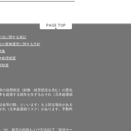
引法に関する表記
位の業務運営に関する方針
特集
争処理措置
家制度
等の信用状況（財務・経営状況を含む）の悪化
本を超過する損失を生ずるおそれ（元本超過損
証金等の額」といいます）を上回る場合がある
それ（元本超過損リスク）があります。手数料
」)や、助言の内容および方法(以下「提供サー