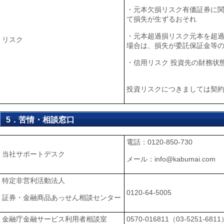
・元本欠損リスク有価証券に
て損失が生ずるおそれ
・元本超過損リスク元本を超
リスク
場合は、損失が委託保証金等
・信用リスク 投資先の財務状
投資リスクにつきましては契
5．苦情・相談窓口
電話：0120-850-730
当社サポートデスク
メール：info@kabumai.com
特定非営利活動法人
0120-64-5005
証券・金融商品あっせん相談センター
金融庁金融サービス利用者相談室
0570‐016811（03‐5251‐6811