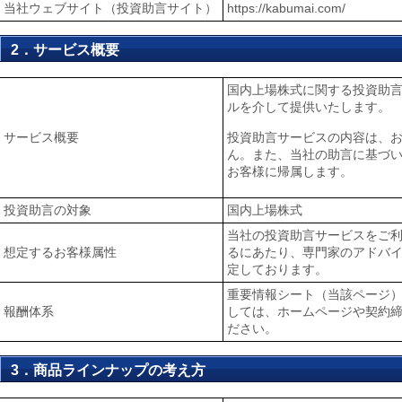
当社ウェブサイト（投資助言サイト）
https://kabumai.com/
2．サービス概要
国内上場株式に関する投資助
ルを介して提供いたします。
サービス概要
投資助言サービスの内容は、
ん。また、当社の助言に基づ
お客様に帰属します。
投資助言の対象
国内上場株式
当社の投資助言サービスをご
想定するお客様属性
るにあたり、専門家のアドバ
定しております。
重要情報シート（当該ページ
報酬体系
しては、ホームページや契約締
ださい。
3．商品ラインナップの考え方