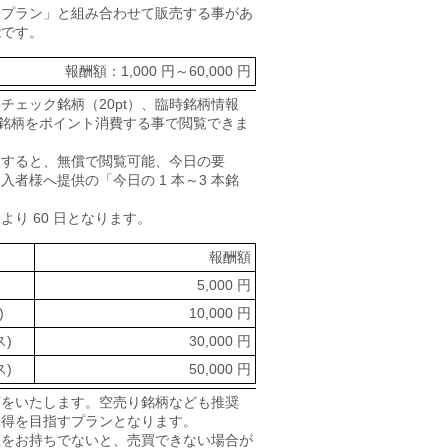
トプラン」と組み合わせて販売する事があ
能です。
報酬額：1,000 円～60,000 円
要チェック銘柄（20pt）、臨時銘柄情報
推奨銘柄をポイント消費する事で閲覧できま
入すると、無償で閲覧可能、今日の要
者様へ提供の「今日の 1 本～3 本銘
り 60 日となります。
報酬額
5,000 円
)
10,000 円
ス)
30,000 円
ス)
50,000 円
言をいたします。空売り銘柄なども推奨
獲得を目指すプランとなります。
座をお持ちでないと、売買できない場合が