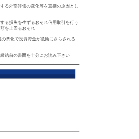
関する外部評価の変化等を直接の原因とし
過する損失を生ずるおそれ信用取引を行う
の額を上回るおそれ
態の悪化で投資資金が危険にさらされる
約締結前の書面を十分にお読み下さい
）