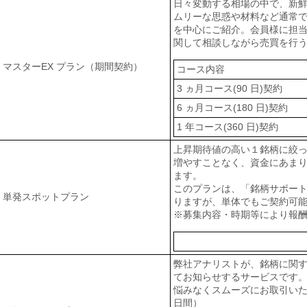
日々変動する相場の中で、新
ムリーな思惑や材料など通常
を中心にご紹介。会員様に担
関して相談しながら売買を行
マスターEX プラン（期間契約）
コース内容
3 ヵ月コース(90 日)契約
6 ヵ月コース(180 日)契約
1 年コース(360 日)契約
上昇期待値の高い１銘柄に絞
増やすことなく、資金にあま
ます。
このプランは、「銘柄サポー
単発スポットプラン
りますが、単体でもご契約可
※募集内容・時期等により報
弊社アナリストが、銘柄に関
てお知らせするサービスです。
悩みなくスムーズにお取引いた
日間）