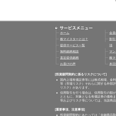
ホーム
会員
株マイスターとは？
割引
提供サービス一覧
項
無料銘柄相談
マン
直近提供銘柄
株マ
お喜びの声
本日
[投資顧問契約に係るリスクについて]
国内上場有価証券等には株式相場、金利
等（市場リスク）それらに関する外部評
リスク）があります。
信用取引を行う場合は、信用取引の額が
とともに、対象となる有価証券の価格ま
等およびリスク等については、当該商品
[重要事項、注意事項]
投資顧問契約にあたっては「金融商品取