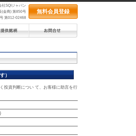
会社SQIジャパン
無料会員登録
(金商) 第850号
第012-02468
です）
く投資判断につい て、お客様に助言を行
号