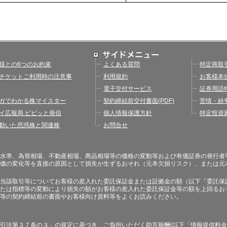
様との6つのお約束
よくある質問
特定商取
チケットご利用時の注意事
利用規約
お客様本
電子交付サービス
証券用語
ガでわかる株マイスター
契約締結前交付書面(PDF)
苦情・紛
イ広報局 ビビッと発信
個人情報保護方針
特定投資
動いた思惑株と関連株
お問合せ
水準、為替相場、不動産相場、商品相場等の価格の変動等および有価証券の発行者
価の変化等を直接の原因として損失が生ずるおそれ（元本欠損リスク）、または元
当該取引等についてお客様の差入れた委託保証金または証拠金の額（以下「委託保
たは指標等の変動により損失の額がお客様の差入れた委託保証金等の額を上回るお
等の契約締結前の書面やお客様向け資料等をよくお読みください。
引法第３７条の３」の規定に基づき、ご負担いただく助言報酬(以下「情報提供料金