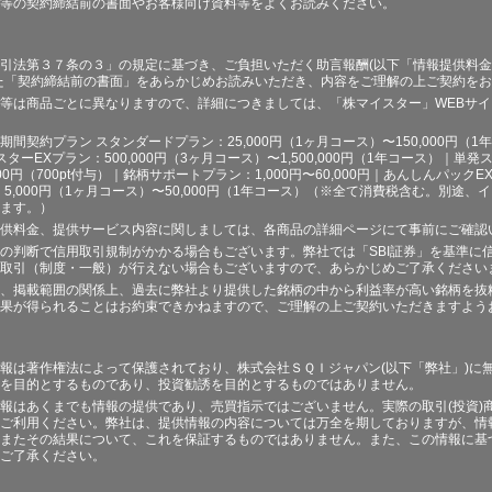
等の契約締結前の書面やお客様向け資料等をよくお読みください。
引法第３７条の３」の規定に基づき、ご負担いただく助言報酬(以下「情報提供料金
た「契約締結前の書面」をあらかじめお読みいただき、内容をご理解の上ご契約を
等は商品ごとに異なりますので、詳細につきましては、「株マイスター」WEBサ
契約プラン スタンダードプラン：25,000円（1ヶ月コース）〜150,000円（1年コ
スターEXプラン：500,000円（3ヶ月コース）〜1,500,000円（1年コース）｜単発ス
000円（700pt付与）｜銘柄サポートプラン：1,000円〜60,000円｜あんしんパックEX
ラン：5,000円（1ヶ月コース）〜50,000円（1年コース）（※全て消費税含む。別
ます。）
供料金、提供サービス内容に関しましては、各商品の詳細ページにて事前にご確認
の判断で信用取引規制がかかる場合もございます。弊社では「SBI証券」を基準に
取引（制度・一般）が行えない場合もございますので、あらかじめご了承ください
、掲載範囲の関係上、過去に弊社より提供した銘柄の中から利益率が高い銘柄を抜
果が得られることはお約束できかねますので、ご理解の上ご契約いただきますよう
報は著作権法によって保護されており、株式会社ＳＱＩジャパン(以下「弊社」)に
を目的とするものであり、投資勧誘を目的とするものではありません。
報はあくまでも情報の提供であり、売買指示ではございません。実際の取引(投資)
ご利用ください。弊社は、提供情報の内容については万全を期しておりますが、情
またその結果について、これを保証するものではありません。また、この情報に基
ご了承ください。