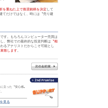
析を重ねた上で推奨銘柄を決定
して
建てだけではなく、時には〝売り建
〟
です。もちろんコンピューター売買は
かし、弊社での最終的な投資判断は
〝相
携わるアナリストだからこそ可能とし
約束致します
。
線に立った〝安心感〟
す。
2を見る