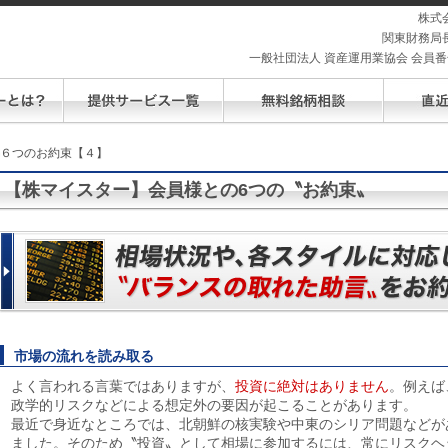
株式
関東財務局長
一般社団法人 資産運用業協会 会員番号 
の６つのお約束【４】
【株マイスター】会員様との6つの〝お約束〟
市場の流れを読み取る
よく言われる言葉ではありますが、
投資に絶対はありません
。例えば
政学的リスクなどによる想定外の要因が起こることがあります。
最近で身近なところでは、北朝鮮の核実験や中東のシリア問題などが
ました。そのため〝投資〟として相場に参加するには、常にリスクヘ