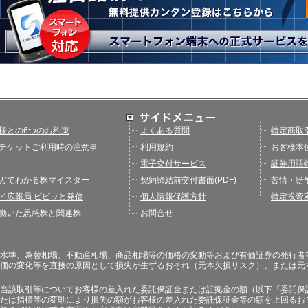
様との6つのお約束
よくある質問
特定商取
チケットご利用時の注意事
利用規約
お客様本
電子交付サービス
証券用語
ガでわかる株マイスター
契約締結前交付書面(PDF)
苦情・紛
イ広報局 ビビッと発信
個人情報保護方針
特定投資
動いた思惑株と関連株
お問合せ
水準、為替相場、不動産相場、商品相場等の価格の変動等および有価証券の発行者
価の変化等を直接の原因として損失が生ずるおそれ（元本欠損リスク）、または元
当該取引等についてお客様の差入れた委託保証金または証拠金の額（以下「委託保
たは指標等の変動により損失の額がお客様の差入れた委託保証金等の額を上回るお