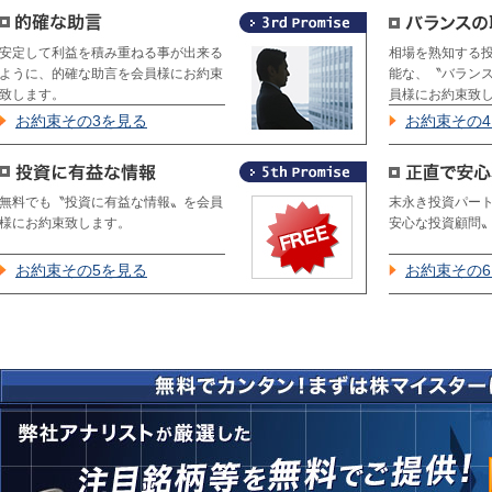
安定して利益を積み重ねる事が出来る
相場を熟知する
ように、的確な助言を会員様にお約束
能な、〝バラン
致します。
員様にお約束致
お約束その3を見る
お約束その
無料でも〝投資に有益な情報〟を会員
末永き投資パー
様にお約束致します。
安心な投資顧問
お約束その5を見る
お約束その