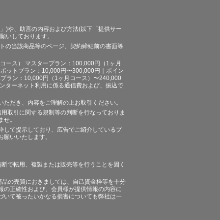
」)や、助言の内容および方法(以下「提供サー
お願いしております。
イトの当該商品等のページ、契約締結前の書面等
ース） マスタープラン：100,000円（1ヶ月
ポットプラン：10,000円〜300,000円｜ポイン
プラン：10,000円（1ヶ月コース）〜240,000
途、インターネット利用に係る通信費および、振込で
いただき、内容をご理解の上お取引ください。
信用取引に関する規制等の判断を行なっておりま
ませ。
粋して提示しており、広告でご紹介しているプ
お願いいたします。
無断で転用、複製または販売等を行うことを固く
商品の売買におきましては、自己資金枠等を十分
報の正確性および、会員様が提供情報の内容に
づいて被ったいかなる損害についても弊社は一