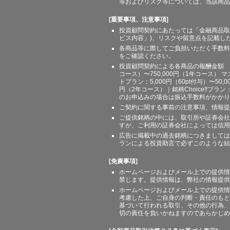
等およびリスク等については、当該商品
[重要事項、注意事項]
投資顧問契約にあたっては「金融商品取
ビス内容」)、リスクや留意点を記載し
各商品等に際してご負担いただく手数料
をご確認ください。
投資顧問契約による各商品の報酬金額 期間
コース）〜750,000円（1年コース） マ
トプラン：5,000円（60pt付与）〜50,
円（2年コース）｜銘柄Choice!!プ
のお申込みの場合は振込手数料がかかり
ご契約に関する事前の注意事項、情報提
ご提供銘柄の中には、取引所や証券会社
すが、ご利用の証券会社によっては信用
広告に掲載中の過去銘柄につきましては
ランによる投資助言で必ずこのような結
[免責事項]
ホームページおよびメール上での提供情
禁じます。提供情報は、弊社の情報提供
ホームページおよびメール上での提供情
考慮した上、ご自身の判断・責任のもと
基づいて行われる取引、その他の行為、
切の責任を負いかねますのであらかじめ