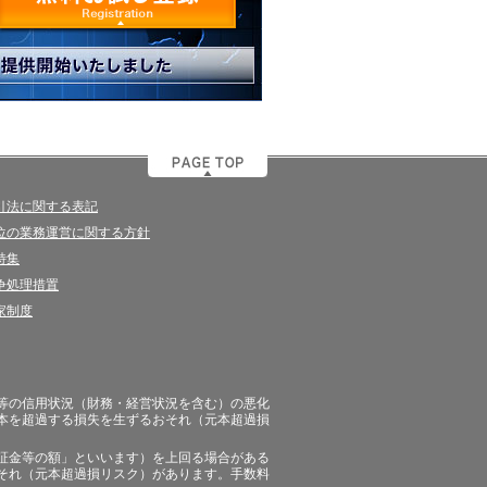
引法に関する表記
位の業務運営に関する方針
特集
争処理措置
家制度
等の信用状況（財務・経営状況を含む）の悪化
本を超過する損失を生ずるおそれ（元本超過損
証金等の額」といいます）を上回る場合がある
それ（元本超過損リスク）があります。手数料