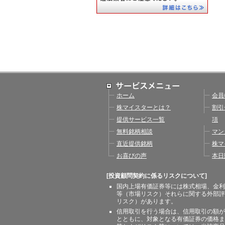
ホーム
会員
株マイスターとは？
割引
提供サービス一覧
項
無料銘柄相談
マン
直近提供銘柄
株マ
お喜びの声
本日
[投資顧問契約に係るリスクについて]
国内上場有価証券等には株式相場、金利
等（市場リスク）それらに関する外部評
リスク）があります。
信用取引を行う場合は、信用取引の額が
とともに、対象となる有価証券の価格ま