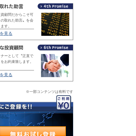
投資顧問だからこそ可
スの取れた助言〟を会
します。
4を見る
トナーとして〝正直で
〟をお約束致します。
6を見る
※一部コンテンツは有料です