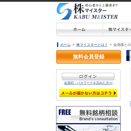
ホーム
>
株マイスターとは？
> 会員様と
無料会員登録
会員ID・パスワードを忘れた方>>