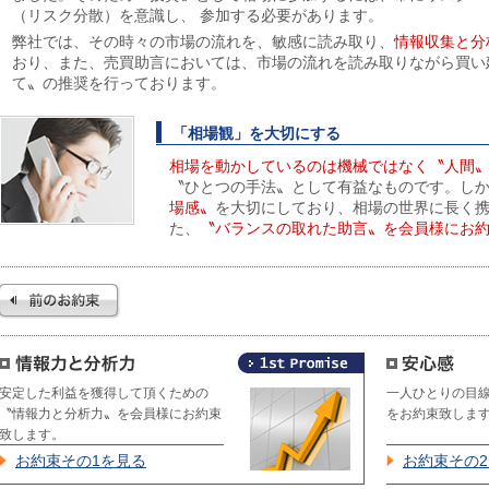
（リスク分散）を意識し、 参加する必要があります。
弊社では、その時々の市場の流れを、敏感に読み取り、
情報収集と分
おり、また、売買助言においては、市場の流れを読み取りながら買い
て〟の推奨を行っております。
「相場観」を大切にする
相場を動かしているのは機械ではなく〝人間
〝ひとつの手法〟として有益なものです。し
場感〟
を大切にしており、相場の世界に長く
た、
〝バランスの取れた助言〟を会員様にお
安定した利益を獲得して頂くための
一人ひとりの目
〝情報力と分析力〟を会員様にお約束
をお約束致しま
致します。
お約束その1を見る
お約束その