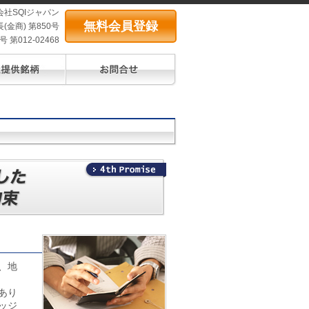
会社SQIジャパン
無料会員登録
(金商) 第850号
第012-02468
、地
あり
ッジ