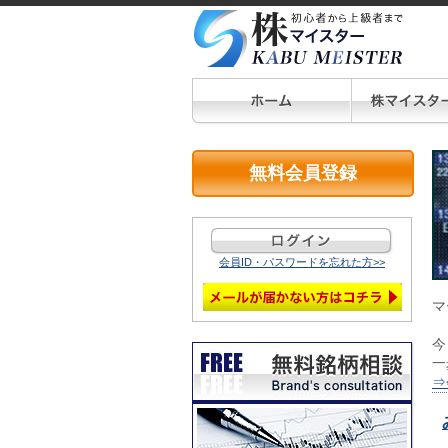
無料会員登録
会員ID・パスワードを忘れた方>>
マ
今
一
⇒