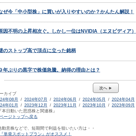
なぜ今「中小型株」に買いが入りやすいのか？かんたん解説！
原因不明の上昇相次ぐ。しかし一位はNVIDIA（エヌビディア
謎のストップ高で頂点に立った銘柄
９年ぶりの黒字で株価急騰。納得の理由とは？
次へ ►
ーカイブ
024年08月
/
2024年07月
/
2024年06月
/
2024年05月
/
2024年04月
024年01月
/
2023年12月
/
2023年11月
/
2023年10月
/
2023年09月
『本日動いた思惑株と関連株』
ページトップへ戻る
急動意株などで、短期間で利益を狙いたい方は・・
『単発スポットプラン』がオススメ！