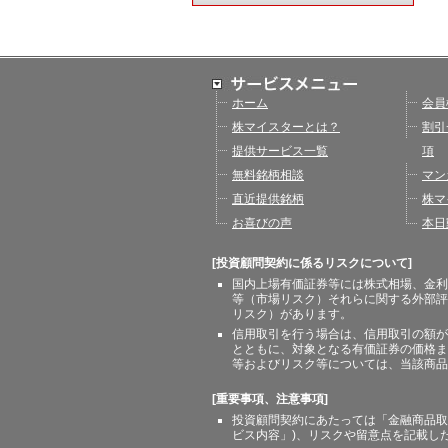
ホーム
会員
株マイスターとは？
割引
提供サービス一覧
項
無料銘柄相談
マン
直近提供銘柄
株マ
お喜びの声
本日
[投資顧問契約に係るリスクについて]
国内上場有価証券等には株式相場、金利
等（市場リスク）それらに関する外部評
リスク）があります。
信用取引を行う場合は、信用取引の額が
とともに、対象となる有価証券の価格ま
等およびリスク等については、当該商品
[重要事項、注意事項]
投資顧問契約にあたっては「金融商品取
ビス内容」)、リスクや留意点を記載し