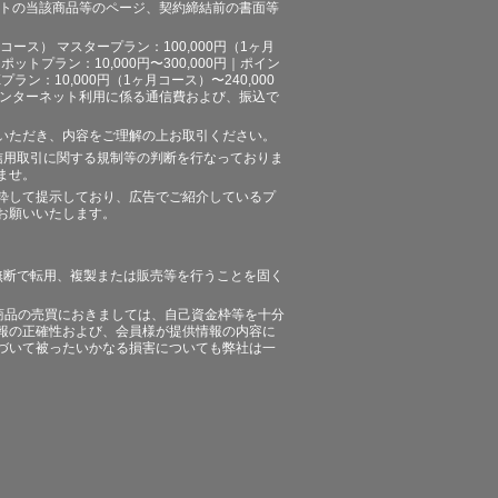
イトの当該商品等のページ、契約締結前の書面等
ース） マスタープラン：100,000円（1ヶ月
ポットプラン：10,000円〜300,000円｜ポイン
プラン：10,000円（1ヶ月コース）〜240,000
途、インターネット利用に係る通信費および、振込で
いただき、内容をご理解の上お取引ください。
信用取引に関する規制等の判断を行なっておりま
ませ。
粋して提示しており、広告でご紹介しているプ
お願いいたします。
無断で転用、複製または販売等を行うことを固く
商品の売買におきましては、自己資金枠等を十分
報の正確性および、会員様が提供情報の内容に
づいて被ったいかなる損害についても弊社は一