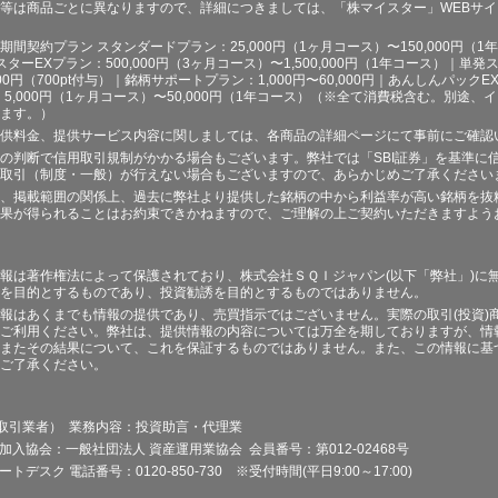
等は商品ごとに異なりますので、詳細につきましては、「株マイスター」WEBサ
契約プラン スタンダードプラン：25,000円（1ヶ月コース）〜150,000円（1年コ
スターEXプラン：500,000円（3ヶ月コース）〜1,500,000円（1年コース）｜単発ス
000円（700pt付与）｜銘柄サポートプラン：1,000円〜60,000円｜あんしんパックEX
ラン：5,000円（1ヶ月コース）〜50,000円（1年コース）（※全て消費税含む。別
ます。）
供料金、提供サービス内容に関しましては、各商品の詳細ページにて事前にご確認
の判断で信用取引規制がかかる場合もございます。弊社では「SBI証券」を基準に
取引（制度・一般）が行えない場合もございますので、あらかじめご了承ください
、掲載範囲の関係上、過去に弊社より提供した銘柄の中から利益率が高い銘柄を抜
果が得られることはお約束できかねますので、ご理解の上ご契約いただきますよう
報は著作権法によって保護されており、株式会社ＳＱＩジャパン(以下「弊社」)に
を目的とするものであり、投資勧誘を目的とするものではありません。
報はあくまでも情報の提供であり、売買指示ではございません。実際の取引(投資)
ご利用ください。弊社は、提供情報の内容については万全を期しておりますが、情
またその結果について、これを保証するものではありません。また、この情報に基
ご了承ください。
品取引業者） 業務内容：投資助言・代理業
加入協会：一般社団法人 資産運用業協会 会員番号：第012-02468号
デスク 電話番号：0120-850-730 ※受付時間(平日9:00～17:00)