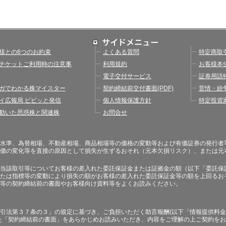
様との6つのお約束
よくある質問
特定商取
チケットご利用時の注意事
利用規約
お客様本
電子交付サービス
証券用語
ガでわかる株マイスター
契約締結前交付書面(PDF)
苦情・紛
イ広報局 ビビッと発信
個人情報保護方針
特定投資
動いた思惑株と関連株
お問合せ
水準、為替相場、不動産相場、商品相場等の価格の変動等および有価証券の発行者
価の変化等を直接の原因として損失が生ずるおそれ（元本欠損リスク）、または元
当該取引等についてお客様の差入れた委託保証金または証拠金の額（以下「委託保
たは指標等の変動により損失の額がお客様の差入れた委託保証金等の額を上回るお
等の契約締結前の書面やお客様向け資料等をよくお読みください。
引法第３７条の３」の規定に基づき、ご負担いただく助言報酬(以下「情報提供料金
た「契約締結前の書面」をあらかじめお読みいただき、内容をご理解の上ご契約を