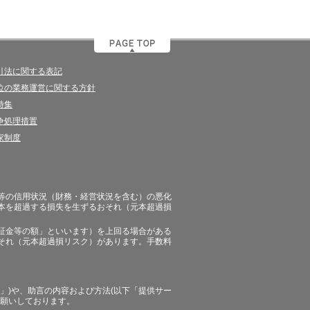
引法に関する表記
位の業務運営に関する方針
特集
争処理措置
家制度
等の信用状況（財務・経営状況を含む）の悪化
本を超過する損失を生ずるおそれ（元本超過損
証金等の額」といいます）を上回る場合がある
それ（元本超過損リスク）があります。手数料
」)や、助言の内容および方法(以下「提供サー
お願いしております。