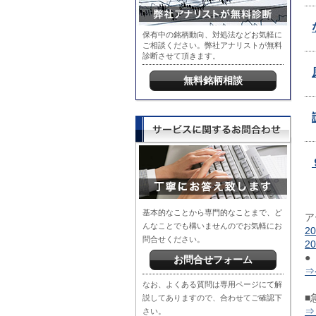
保有中の銘柄動向、対処法などお気軽に
ご相談ください。弊社アナリストが無料
診断させて頂きます。
無料銘柄相談
基本的なことから専門的なことまで、ど
ア
んなことでも構いませんのでお気軽にお
2
問合せください。
2
●
お問合せフォーム
⇒
なお、よくある質問は専用ページにて解
■
説してありますので、合わせてご確認下
⇒
さい。