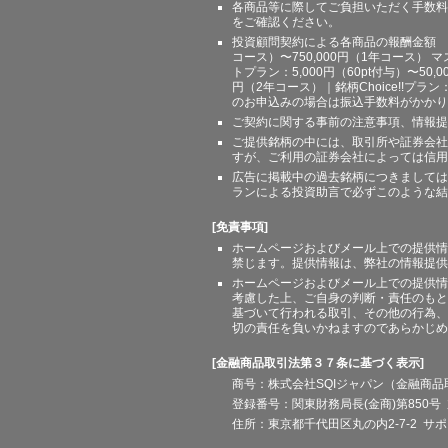
各商品等に際してご負担いただく手数料
をご確認ください。
投資顧問契約による各商品の報酬金額 期間
コース）〜750,000円（1年コース） マ
トプラン：5,000円（60pt付与）〜50,
円（2年コース）｜銘柄Choice!!プ
のお申込みの場合は振込手数料がかかり
ご契約に関する事前の注意事項、情報提
ご提供銘柄の中には、取引所や証券会社
すが、ご利用の証券会社によっては信用
広告に掲載中の過去銘柄につきましては
ランによる投資助言で必ずこのような結
[免責事項]
ホームページおよびメール上での提供情
禁じます。提供情報は、弊社の情報提供
ホームページおよびメール上での提供情
考慮した上、ご自身の判断・責任のもと
基づいて行われる取引、その他の行為、
切の責任を負いかねますのであらかじめ
[金融商品取引法第３７条に基づく表示]
商号：株式会社SQIジャパン（金融商
登録番号：関東財務局長(金商)第850号 
住所：東京都千代田区丸の内2-7-2 サポート