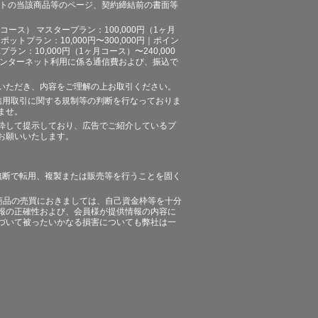
イトの当該商品等のページ、契約締結前の書面等
ース） マスタープラン：100,000円（1ヶ月
ポットプラン：10,000円〜300,000円｜ポイン
プラン：10,000円（1ヶ月コース）〜240,000
途、インターネット利用に係る通信費および、振込で
いただき、内容をご理解の上お取引ください。
信用取引に関する規制等の判断を行なっておりま
ませ。
粋して提示しており、広告でご紹介しているプ
お願いいたします。
無断で転用、複製または販売等を行うことを固く
商品の売買におきましては、自己資金枠等を十分
報の正確性および、会員様が提供情報の内容に
づいて被ったいかなる損害についても弊社は一