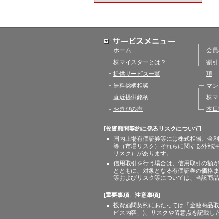
ホーム
会員
株マイスターとは？
割引
提供サービス一覧
項
無料銘柄相談
マン
直近提供銘柄
株マ
お喜びの声
本日
[投資顧問契約に係るリスクについて]
国内上場有価証券等には株式相場、金利
等（市場リスク）それらに関する外部評
リスク）があります。
信用取引を行う場合は、信用取引の額が
とともに、対象となる有価証券の価格ま
等およびリスク等については、当該商品
[重要事項、注意事項]
投資顧問契約にあたっては「金融商品取
ビス内容」)、リスクや留意点を記載し