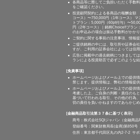
各商品等に際してご負担いただく手数料
をご確認ください。
投資顧問契約による各商品の報酬金額 期間
コース）〜750,000円（1年コース） マ
トプラン：5,000円（60pt付与）〜50,
円（2年コース）｜銘柄Choice!!プ
のお申込みの場合は振込手数料がかかり
ご契約に関する事前の注意事項、情報提
ご提供銘柄の中には、取引所や証券会社
すが、ご利用の証券会社によっては信用
広告に掲載中の過去銘柄につきましては
ランによる投資助言で必ずこのような結
[免責事項]
ホームページおよびメール上での提供情
禁じます。提供情報は、弊社の情報提供
ホームページおよびメール上での提供情
考慮した上、ご自身の判断・責任のもと
基づいて行われる取引、その他の行為、
切の責任を負いかねますのであらかじめ
[金融商品取引法第３７条に基づく表示]
商号：株式会社SQIジャパン（金融商
登録番号：関東財務局長(金商)第850号 
住所：東京都千代田区丸の内2-7-2 サポート