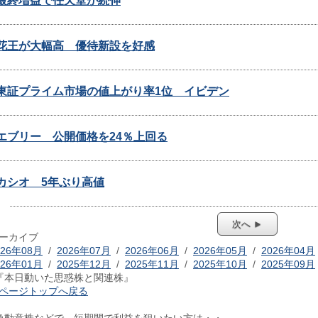
最終増益で任天堂が続伸
花王が大幅高 優待新設を好感
東証プライム市場の値上がり率1位 イビデン
エブリー 公開価格を24％上回る
カシオ 5年ぶり高値
次へ ►
ーカイブ
026年08月
/
2026年07月
/
2026年06月
/
2026年05月
/
2026年04月
026年01月
/
2025年12月
/
2025年11月
/
2025年10月
/
2025年09月
『本日動いた思惑株と関連株』
ページトップへ戻る