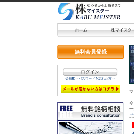
無料会員登録
会員ID・パスワードを忘れた方>>
マ
今
一
⇒