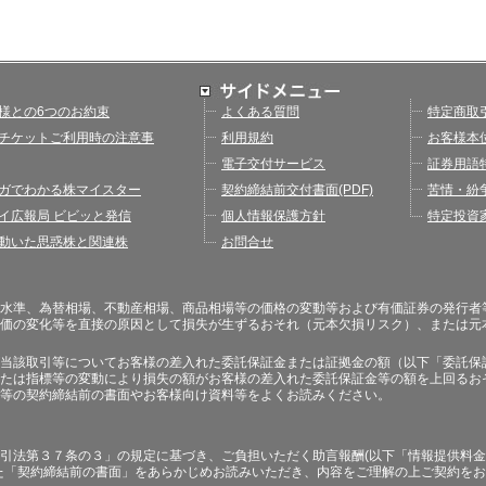
様との6つのお約束
よくある質問
特定商取
チケットご利用時の注意事
利用規約
お客様本
電子交付サービス
証券用語
ガでわかる株マイスター
契約締結前交付書面(PDF)
苦情・紛
イ広報局 ビビッと発信
個人情報保護方針
特定投資
動いた思惑株と関連株
お問合せ
水準、為替相場、不動産相場、商品相場等の価格の変動等および有価証券の発行者
価の変化等を直接の原因として損失が生ずるおそれ（元本欠損リスク）、または元
当該取引等についてお客様の差入れた委託保証金または証拠金の額（以下「委託保
たは指標等の変動により損失の額がお客様の差入れた委託保証金等の額を上回るお
等の契約締結前の書面やお客様向け資料等をよくお読みください。
引法第３７条の３」の規定に基づき、ご負担いただく助言報酬(以下「情報提供料金
た「契約締結前の書面」をあらかじめお読みいただき、内容をご理解の上ご契約を