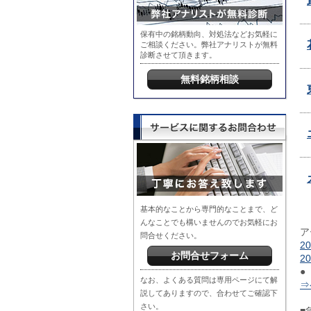
保有中の銘柄動向、対処法などお気軽に
ご相談ください。弊社アナリストが無料
診断させて頂きます。
無料銘柄相談
基本的なことから専門的なことまで、ど
んなことでも構いませんのでお気軽にお
ア
問合せください。
2
お問合せフォーム
2
●
なお、よくある質問は専用ページにて解
⇒
説してありますので、合わせてご確認下
さい。