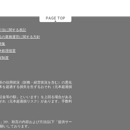
引法に関する表記
位の業務運営に関する方針
特集
争処理措置
家制度
等の信用状況（財務・経営状況を含む）の悪化
本を超過する損失を生ずるおそれ（元本超過損
証金等の額」といいます）を上回る場合がある
それ（元本超過損リスク）があります。手数料
」)や、助言の内容および方法(以下「提供サー
お願いしております。