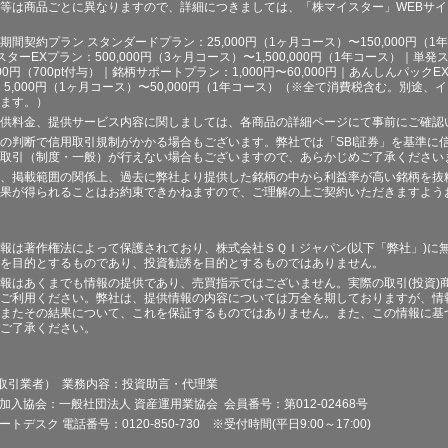
等は商品ごとに異なりますので、詳細につきましては、「株マイスター」WEBサ
契約プラン スタンダードプラン：25,000円（1ヶ月コース）〜150,000円（1年コ
スターEXプラン：500,000円（3ヶ月コース）〜1,500,000円（1年コース）｜単発ス
000円（700pt付与）｜銘柄サポートプラン：1,000円〜60,000円｜あんしんパックEX
ラン：5,000円（1ヶ月コース）〜50,000円（1年コース）（※全て消費税含む。別
ます。）
供料金、提供サービス内容に関しましては、各商品の詳細ページにて事前にご確認
の判断で信用取引規制がかかる場合もございます。弊社では「SBI証券」を基準に
取引（制度・一般）が行えない場合もございますので、あらかじめご了承ください
、掲載範囲の関係上、過去に弊社より提供した銘柄の中から利益率が高い銘柄を抜
果が得られることはお約束できかねますので、ご理解の上ご契約いただきますよう
報は著作権法によって保護されており、株式会社ＳＱＩジャパン(以下「弊社」)に
を目的とするものであり、投資勧誘を目的とするものではありません。
報はあくまでも情報の提供であり、売買指示ではございません。実際の取引(投資)
ご利用ください。弊社は、提供情報の内容については万全を期しておりますが、情
またその結果について、これを保証するものではありません。また、この情報に基
ご了承ください。
品取引業者） 業務内容：投資助言・代理業
加入協会：一般社団法人 資産運用業協会 会員番号：第012-02468号
デスク 電話番号：0120-850-730 ※受付時間(平日9:00～17:00)