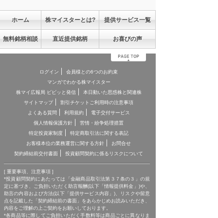
ホーム
株マイスターとは?
提供サービス一覧
無料銘柄相談
直近提供銘柄
お喜びの声
ログイン
会員様との6つのお約束
マンガでわかる株マイスター
株マイ広報局 ビビッと発信
本日動いた思惑株と関連株
サイトマップ
割引チケットご利用時の注意事項
よくある質問
利用規約
電子交付サービス
個人情報保護方針
苦情・紛争処理措置
特定投資家制度
特定商取引法に関する表記
お客様本位の業務運営に関する方針
お問合せ
契約締結前交付書面
投資顧問契約に係るリスクについて
[ 重要事項、注意事項 ]
*投資顧問契約にあたっては「金融商品取引法第３７条の３」の規
定に基づき、ご負担いただく助言報酬(以下「情報提供料金」)や、
助言の内容および方法(以下「提供サービス内容」)、リスクや留意
点を記載した「契約締結前の書面」をあらかじめお読みいただき、
内容をご理解の上ご契約をお願いしております。
*各商品等に際してご負担いただく手数料等は商品ごとに異なりま