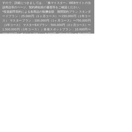
すので、詳細につきましては、「株マイスター」WEBサイトの当
該商品等のページ、契約締結前の書面等をご確認ください。
*投資顧問契約による各商品の報酬金額 期間契約プラン スタンダ
ードプラン：25,000円（1ヶ月コース）〜150,000円（1年コー
ス） マスタープラン：100,000円（1ヶ月コース）〜750,000円
（1年コース） マスターEXプラン：500,000円（3ヶ月コース）〜
1,500,000円（1年コース）｜単発スポットプラン：10,000円〜
300,000円｜ポイントプラン：5,000円（60pt付与）〜50,000円
（700pt付与）｜銘柄サポートプラン：1,000円〜60,000円｜あん
しんパックEXプラン：10,000円（1ヶ月コース）〜240,000円（2
年コース）｜銘柄Choice!!プラン：5,000円（1ヶ月コース）〜
50,000円（1年コース）（※全て消費税含む。別途、インターネッ
ト利用に係る通信費および、振込でのお申込みの場合は振込手数料
がかかります。）
*ご契約に関する事前の注意事項、情報提供料金、提供サービス内
容に関しましては、各商品の詳細ページにて事前にご確認いただ
き、内容をご理解の上お取引ください。
*ご提供銘柄の中には、取引所や証券会社の判断で信用取引規制が
かかる場合もございます。弊社では「SBI証券」を基準に信用取引
に関する規制等の判断を行なっておりますが、ご利用の証券会社に
よっては信用取引(制度・一般)が行えない場合もございますので、
あらかじめご了承くださいませ。
*広告に掲載中の過去銘柄につきましては、掲載範囲の関係上、過
去に弊社より提供した銘柄の中から利益率が高い銘柄を抜粋して提
示しており、広告でご紹介しているプランによる投資助言で必ずこ
のような結果が得られることはお約束できかねますので、ご理解の
上ご契約いただきますようお願いいたします。
[ 免責事項 ]
*｢投資顧問契約に係るリスクについて｣をご参照ください｡
[ 金融商品取引法第３７条に基づく表示 ]