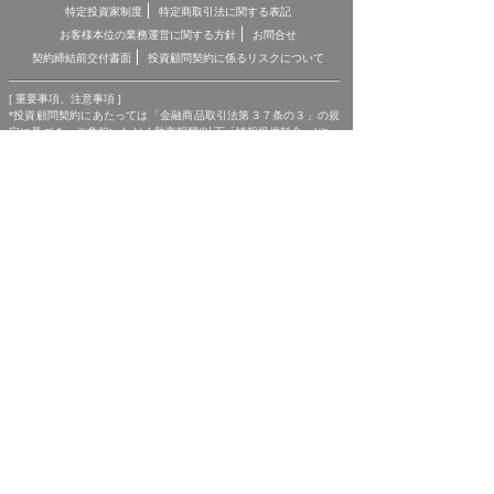
特定投資家制度
特定商取引法に関する表記
お客様本位の業務運営に関する方針
お問合せ
契約締結前交付書面
投資顧問契約に係るリスクについて
[ 重要事項、注意事項 ]
*投資顧問契約にあたっては「金融商品取引法第３７条の３」の規
定に基づき、ご負担いただく助言報酬(以下「情報提供料金」)や、
助言の内容および方法(以下「提供サービス内容」)、リスクや留意
点を記載した「契約締結前の書面」をあらかじめお読みいただき、
内容をご理解の上ご契約をお願いしております。
*各商品等に際してご負担いただく手数料等は商品ごとに異なりま
すので、詳細につきましては、「株マイスター」WEBサイトの当
該商品等のページ、契約締結前の書面等をご確認ください。
*投資顧問契約による各商品の報酬金額 期間契約プラン スタンダ
ードプラン：25,000円（1ヶ月コース）〜150,000円（1年コー
ス） マスタープラン：100,000円（1ヶ月コース）〜750,000円
（1年コース） マスターEXプラン：500,000円（3ヶ月コース）〜
1,500,000円（1年コース）｜単発スポットプラン：10,000円〜
300,000円｜ポイントプラン：5,000円（60pt付与）〜50,000円
（700pt付与）｜銘柄サポートプラン：1,000円〜60,000円｜あん
しんパックEXプラン：10,000円（1ヶ月コース）〜240,000円（2
年コース）｜銘柄Choice!!プラン：5,000円（1ヶ月コース）〜
50,000円（1年コース）（※全て消費税含む。別途、インターネッ
ト利用に係る通信費および、振込でのお申込みの場合は振込手数料
がかかります。）
*ご契約に関する事前の注意事項、情報提供料金、提供サービス内
容に関しましては、各商品の詳細ページにて事前にご確認いただ
き、内容をご理解の上お取引ください。