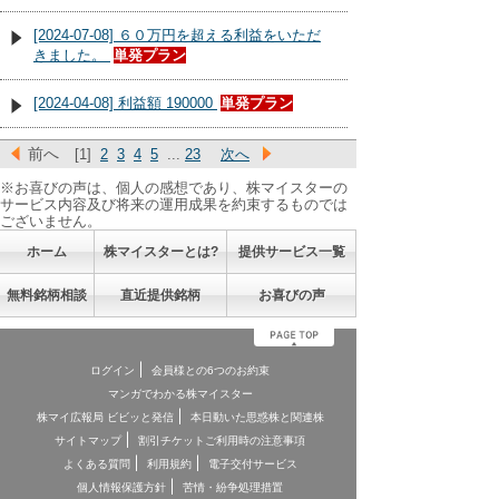
[2024-07-08] ６０万円を超える利益をいただ
きました。
単発プラン
[2024-04-08] 利益額 190000
単発プラン
前へ
[1]
2
3
4
5
...
23
次へ
※お喜びの声は、個人の感想であり、株マイスターの
サービス内容及び将来の運用成果を約束するものでは
ございません。
ホーム
株マイスターとは?
提供サービス一覧
無料銘柄相談
直近提供銘柄
お喜びの声
ログイン
会員様との6つのお約束
マンガでわかる株マイスター
株マイ広報局 ビビッと発信
本日動いた思惑株と関連株
サイトマップ
割引チケットご利用時の注意事項
よくある質問
利用規約
電子交付サービス
個人情報保護方針
苦情・紛争処理措置