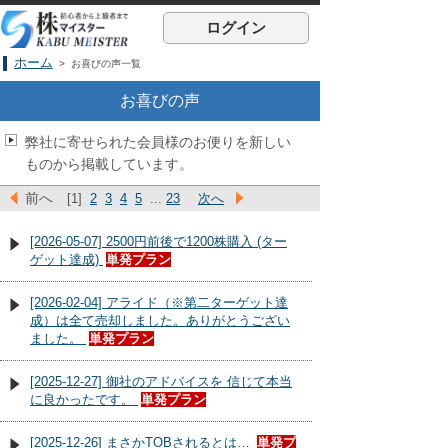
ログイン
ホーム
> お喜びの声一覧
お喜びの声
弊社に寄せられた会員様のお便りを新しい
ものから掲載しています。
前へ
[1]
2
3
4
5
...
23
次へ
[2026-05-07] 2500円前後で1200株購入 (ター
ゲット達成)
単発プラン
[2026-02-04] アライド（※第二ターゲット達
成）は全て売却しました。ありがとうござい
ました。
単発プラン
[2025-12-27] 御社のアドバイスを 信じて本当
に良かったです。
単発プラン
[2025-12-26] まさかTOBされるとは…
単発プ