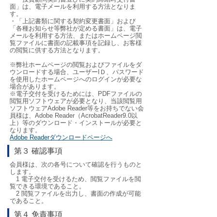
面」は、電子メールを利用する方法となりま
す。
・「上記書類に関する契約変更書面」および
「各種お知らせ等弊社が定める書面」は、電子
メールを利用する方法、またはホームページ閲
覧ファイルに書面の記載事項を記録し、お客様
の閲覧に供する方法となります。
※弊社ホームページの閲覧およびファイルをダ
ウンロードする場合、ユーザーIＤ、パスワード
を使用したホームページへのログインが必要な
場合があります。
※電子交付を受けるためには、PDFファイルの
閲覧用ソフトウェアが必要となり、当該閲覧用
ソフトウェアAdobe Reader等をお持ちでない会
員様は、Adobe Reader（AcrobatReader9.0以
上）等のダウンロード・インストールが必要と
なります。
Adobe Readerダウンロードページへ
第３ 確認事項
会員様は、次の各号について確認を行うものと
します。
1 電子交付を受けるため、閲覧ファイルを閲
覧できる環境であること。
2 閲覧ファイルを出力し、書面の作成が可能
であること。
第４ 免責事項