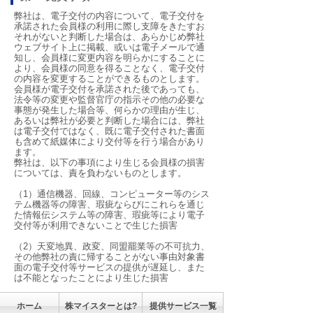
弊社は、電子交付の内容について、電子交付を
承諾された会員様の利用に際し支障をきたすお
それがないと判断した場合は、あらかじめ弊社
ウェブサイト上に掲載、或いは電子メールで通
知し、会員様に変更内容を明らかにすることに
より、会員様の同意を得ることなく、電子交付
の内容を変更することができるものとします。
会員様が電子交付を承諾された後であっても、
法令等の変更や監督官庁の指示その他の必要な
事態が発生した場合等、何らかの理由が生じ、
あるいは弊社が必要と判断した場合には、弊社
は電子交付ではなく、既に電子交付された書面
も含めて紙媒体により交付等を行う場合があり
ます。
弊社は、以下の事項により生じる会員様の損害
については、責を負わないものとします。
（1）通信機器、回線、コンピューター等のシス
テム機器等の障害、瑕疵ならびにこれらを通じ
た情報伝システム等の障害、瑕疵等により電子
交付等が利用できないことで生じた損害
（2）天変地異、政変、同盟罷業等の不可抗力、
その他弊社の責に帰することがない事由対象書
面の電子交付等サービスの提供が遅延し、また
は不能となったことにより生じた損害
ホーム
株マイスターとは?
提供サービス一覧