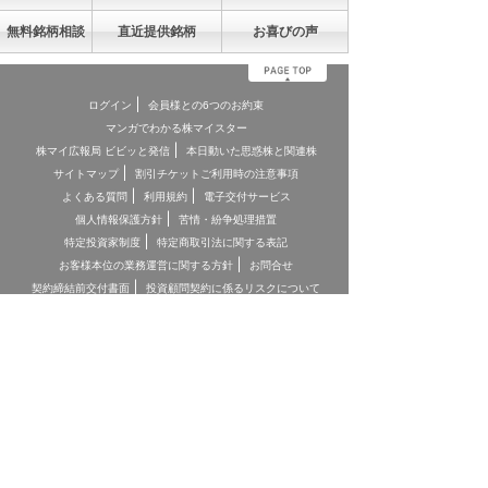
無料銘柄相談
直近提供銘柄
お喜びの声
ログイン
会員様との6つのお約束
マンガでわかる株マイスター
株マイ広報局 ビビッと発信
本日動いた思惑株と関連株
サイトマップ
割引チケットご利用時の注意事項
よくある質問
利用規約
電子交付サービス
個人情報保護方針
苦情・紛争処理措置
特定投資家制度
特定商取引法に関する表記
お客様本位の業務運営に関する方針
お問合せ
契約締結前交付書面
投資顧問契約に係るリスクについて
[ 重要事項、注意事項 ]
*投資顧問契約にあたっては「金融商品取引法第３７条の３」の規
定に基づき、ご負担いただく助言報酬(以下「情報提供料金」)や、
助言の内容および方法(以下「提供サービス内容」)、リスクや留意
点を記載した「契約締結前の書面」をあらかじめお読みいただき、
内容をご理解の上ご契約をお願いしております。
*各商品等に際してご負担いただく手数料等は商品ごとに異なりま
すので、詳細につきましては、「株マイスター」WEBサイトの当
該商品等のページ、契約締結前の書面等をご確認ください。
*投資顧問契約による各商品の報酬金額 期間契約プラン スタンダ