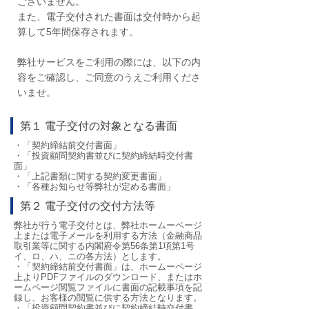
ございません。
また、電子交付された書面は交付時から起
算して5年間保存されます。
弊社サービスをご利用の際には、以下の内
容をご確認し、ご同意のうえご利用くださ
いませ。
第１ 電子交付の対象となる書面
・「契約締結前交付書面」
・「投資顧問契約書並びに契約締結時交付書
面」
・「上記書類に関する契約変更書面」
・「各種お知らせ等弊社が定める書面」
第２ 電子交付の交付方法等
弊社が行う電子交付とは、弊社ホームーページ
上または電子メールを利用する方法（金融商品
取引業等に関する内閣府令第56条第1項第1号
イ、ロ、ハ、ニの各方法）とします。
・「契約締結前交付書面」は、ホームーページ
上よりPDFファイルのダウンロード、またはホ
ームページ閲覧ファイルに書面の記載事項を記
録し、お客様の閲覧に供する方法となります。
・「投資顧問契約書並びに契約締結時交付書