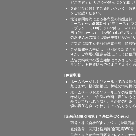
ビス内容」)、リスクや留意点を記載し
各商品等に際してご負担いただく手数料
をご確認ください。
投資顧問契約による各商品の報酬金額 期間
コース）〜750,000円（1年コース） マ
トプラン：5,000円（60pt付与）〜50,
円（2年コース）｜銘柄Choice!!プ
のお申込みの場合は振込手数料がかかり
ご契約に関する事前の注意事項、情報提
ご提供銘柄の中には、取引所や証券会社
すが、ご利用の証券会社によっては信用
広告に掲載中の過去銘柄につきましては
ランによる投資助言で必ずこのような結
[免責事項]
ホームページおよびメール上での提供情
禁じます。提供情報は、弊社の情報提供
ホームページおよびメール上での提供情
考慮した上、ご自身の判断・責任のもと
基づいて行われる取引、その他の行為、
切の責任を負いかねますのであらかじめ
[金融商品取引法第３７条に基づく表示]
商号：株式会社SQIジャパン（金融商
登録番号：関東財務局長(金商)第850号 
住所：東京都千代田区丸の内2-7-2 サポート