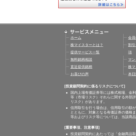
ホーム
会員
株マイスターとは？
割引
提供サービス一覧
項
無料銘柄相談
マン
直近提供銘柄
株マ
お喜びの声
本日
[投資顧問契約に係るリスクについて]
国内上場有価証券等には株式相場、金利
等（市場リスク）それらに関する外部評
リスク）があります。
信用取引を行う場合は、信用取引の額が
とともに、対象となる有価証券の価格ま
等およびリスク等については、当該商品
[重要事項、注意事項]
投資顧問契約にあたっては「金融商品取