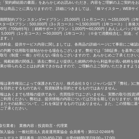
た「契約締結前の書面」をあらかじめお読みいただき、内容をご理解の上ご契約を
等は商品ごとに異なりますので、詳細につきましては、「株マイスター」WEBサ
契約プラン スタンダードプラン：25,000円（1ヶ月コース）〜150,000円（1年コ
スターEXプラン：500,000円（3ヶ月コース）〜1,500,000円（1年コース）｜単発ス
000円（700pt付与）｜銘柄サポートプラン：1,000円〜60,000円｜あんしんパックEX
ラン：5,000円（1ヶ月コース）〜50,000円（1年コース）（※全て消費税含む。別
ます。）
供料金、提供サービス内容に関しましては、各商品の詳細ページにて事前にご確認
の判断で信用取引規制がかかる場合もございます。弊社では「SBI証券」を基準に
取引（制度・一般）が行えない場合もございますので、あらかじめご了承ください
、掲載範囲の関係上、過去に弊社より提供した銘柄の中から利益率が高い銘柄を抜
果が得られることはお約束できかねますので、ご理解の上ご契約いただきますよう
報は著作権法によって保護されており、株式会社ＳＱＩジャパン(以下「弊社」)に
を目的とするものであり、投資勧誘を目的とするものではありません。
報はあくまでも情報の提供であり、売買指示ではございません。実際の取引(投資)
ご利用ください。弊社は、提供情報の内容については万全を期しておりますが、情
またその結果について、これを保証するものではありません。また、この情報に基
ご了承ください。
品取引業者） 業務内容：投資助言・代理業
加入協会：一般社団法人 資産運用業協会 会員番号：第012-02468号
デスク 電話番号：0120-850-730 ※受付時間(平日9:00～17:00)