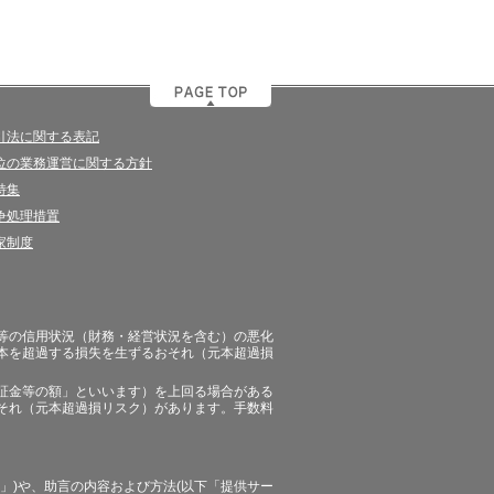
引法に関する表記
位の業務運営に関する方針
特集
争処理措置
家制度
等の信用状況（財務・経営状況を含む）の悪化
本を超過する損失を生ずるおそれ（元本超過損
証金等の額」といいます）を上回る場合がある
それ（元本超過損リスク）があります。手数料
」)や、助言の内容および方法(以下「提供サー