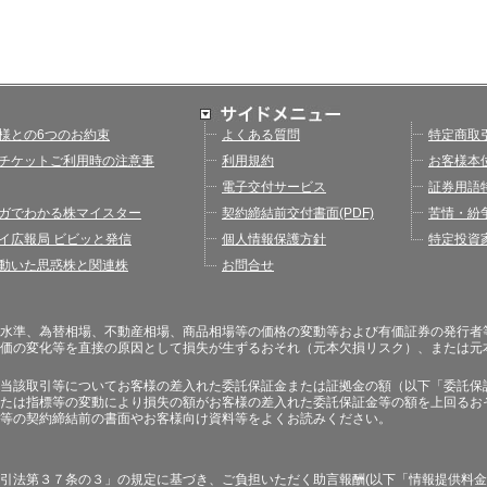
様との6つのお約束
よくある質問
特定商取
チケットご利用時の注意事
利用規約
お客様本
電子交付サービス
証券用語
ガでわかる株マイスター
契約締結前交付書面(PDF)
苦情・紛
イ広報局 ビビッと発信
個人情報保護方針
特定投資
動いた思惑株と関連株
お問合せ
水準、為替相場、不動産相場、商品相場等の価格の変動等および有価証券の発行者
価の変化等を直接の原因として損失が生ずるおそれ（元本欠損リスク）、または元
当該取引等についてお客様の差入れた委託保証金または証拠金の額（以下「委託保
たは指標等の変動により損失の額がお客様の差入れた委託保証金等の額を上回るお
等の契約締結前の書面やお客様向け資料等をよくお読みください。
引法第３７条の３」の規定に基づき、ご負担いただく助言報酬(以下「情報提供料金