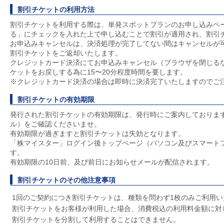
割引チケットの利用方法
割引チケットを利用する際は、単発スポットプランのお申し込みペ
る」にチェックを入れた上で申し込むことで割引が適用され、割引
お申込みキャンセルは、決済処理が完了してない間はキャンセルが
割引チケットをご返却いたします。
クレジットカード決済にてお申込みキャンセル（ブラウザを閉じる
ケットをお戻しする為に15〜20分程度時間を要します。
※クレジットカード決済の場合は即時に決済完了いたしますのでご
割引チケットの有効期限
発行された割引チケットの有効期限は、発行時にご案内しておりま
ル）をご確認くださいませ。
有効期限が過ぎますと割引チケットは失効となります。
「株マイスター」ログイン後トップページ（パソコン及びスマート
す。
有効期限の10日前、及び前日にお知らせメールが配信されます。
割引チケットのその他注意事項
1回のご契約につき割引チケットは、種類を問わず1枚のみご利用い
割引チケットをお客様が利用した場合、消費税込の利用料金額に対
割引チケットを分割して利用することはできません。