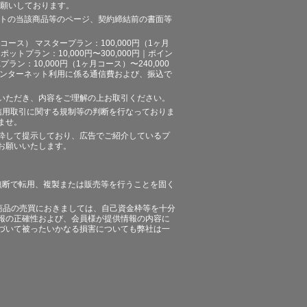
お願いしております。
イトの当該商品等のページ、契約締結前の書面等
ース） マスタープラン：100,000円（1ヶ月
ポットプラン：10,000円〜300,000円｜ポイン
プラン：10,000円（1ヶ月コース）〜240,000
途、インターネット利用に係る通信費および、振込で
いただき、内容をご理解の上お取引ください。
信用取引に関する規制等の判断を行なっておりま
ませ。
粋して提示しており、広告でご紹介しているプ
お願いいたします。
無断で転用、複製または販売等を行うことを固く
商品の売買におきましては、自己資金枠等を十分
報の正確性および、会員様が提供情報の内容に
づいて被ったいかなる損害についても弊社は一