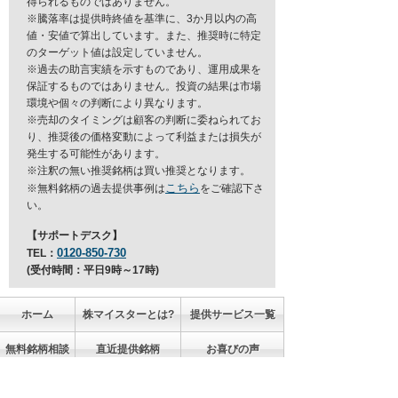
得られるものではありません。
※騰落率は提供時終値を基準に、3か月以内の高
値・安値で算出しています。また、推奨時に特定
のターゲット値は設定していません。
※過去の助言実績を示すものであり、運用成果を
保証するものではありません。投資の結果は市場
環境や個々の判断により異なります。
※売却のタイミングは顧客の判断に委ねられてお
り、推奨後の価格変動によって利益または損失が
発生する可能性があります。
※注釈の無い推奨銘柄は買い推奨となります。
こちら
※無料銘柄の過去提供事例は
をご確認下さ
い。
【サポートデスク】
0120-850-730
TEL：
(受付時間：平日9時～17時)
ホーム
株マイスターとは?
提供サービス一覧
無料銘柄相談
直近提供銘柄
お喜びの声