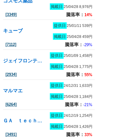
コスモス薬品
掲載日
25/04/28 8,976円
騰落率：
[3349]
14%
提供日
25/01/11 539円
キューブ
掲載日
25/04/28 459円
騰落率：
[7112]
-29%
提供日
25/01/09 1,458円
ジェイフロンティア
掲載日
25/04/28 1,775円
騰落率：
[2934]
55%
提供日
24/12/31 1,633円
マルマエ
掲載日
25/04/28 1,184円
騰落率：
[6264]
-21%
提供日
24/12/19 1,254円
ＧＡ ｔｅｃｈｎｏｌｏｇｉｅｓ
掲載日
25/04/28 1,426円
騰落率：
[3491]
33%