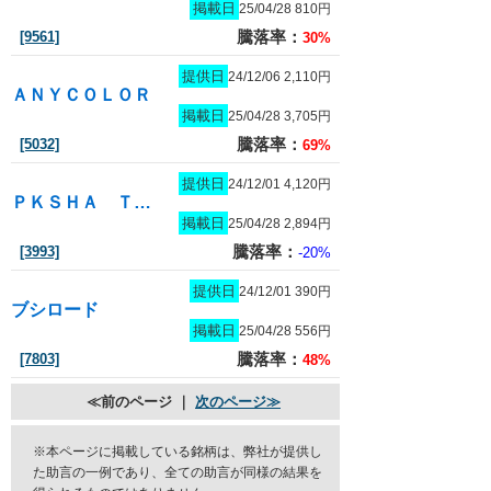
掲載日
25/04/28 810円
騰落率：
[9561]
30%
提供日
24/12/06 2,110円
ＡＮＹＣＯＬＯＲ
掲載日
25/04/28 3,705円
騰落率：
[5032]
69%
提供日
24/12/01 4,120円
ＰＫＳＨＡ Ｔｅｃｈｎｏｌｏｇｙ
掲載日
25/04/28 2,894円
騰落率：
[3993]
-20%
提供日
24/12/01 390円
ブシロード
掲載日
25/04/28 556円
騰落率：
[7803]
48%
≪前のページ ｜
次のページ≫
※本ページに掲載している銘柄は、弊社が提供し
た助言の一例であり、全ての助言が同様の結果を