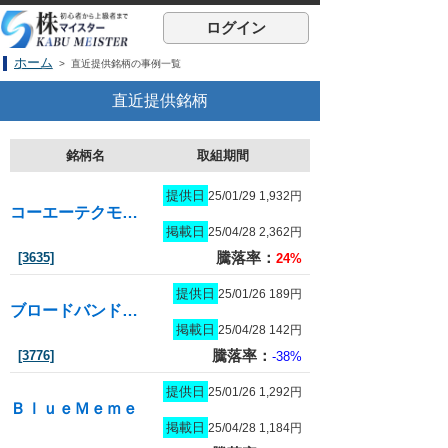
ログイン
ホーム
> 直近提供銘柄の事例一覧
直近提供銘柄
銘柄名
取組期間
提供日
25/01/29 1,932円
コーエーテクモホールディングス
掲載日
25/04/28 2,362円
騰落率：
[3635]
24%
提供日
25/01/26 189円
ブロードバンドタワー
掲載日
25/04/28 142円
騰落率：
[3776]
-38%
提供日
25/01/26 1,292円
ＢｌｕｅＭｅｍｅ
掲載日
25/04/28 1,184円