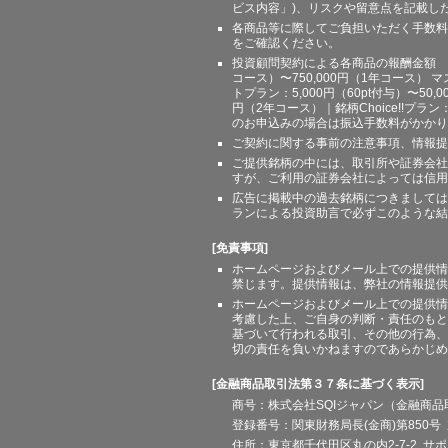
ビス内容」)、リスクや留意点を記載し
各商品等に際してご負担いただく手数料
をご確認ください。
投資顧問契約による各商品の報酬金額 期間
コース）〜750,000円（1年コース） マ
トプラン：5,000円（60pt付与）〜50,
円（2年コース）｜銘柄Choice!!プ
のお申込みの場合は振込手数料がかかり
ご契約に関する事前の注意事項、情報提
ご提供銘柄の中には、取引所や証券会社
すが、ご利用の証券会社によっては信用
広告に掲載中の過去銘柄につきましては
ランによる投資助言で必ずこのような結
[免責事項]
ホームページおよびメール上での提供情
禁じます。提供情報は、弊社の情報提供
ホームページおよびメール上での提供情
考慮した上、ご自身の判断・責任のもと
基づいて行われる取引、その他の行為、
切の責任を負いかねますのであらかじめ
[金融商品取引法第３７条に基づく表示]
商号：株式会社SQIジャパン（金融商
登録番号：関東財務局長(金商)第850号 
住所：東京都千代田区丸の内2-7-2 サポート