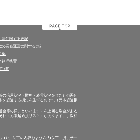
引法に関する表記
位の業務運営に関する方針
特集
争処理措置
家制度
等の信用状況（財務・経営状況を含む）の悪化
本を超過する損失を生ずるおそれ（元本超過損
証金等の額」といいます）を上回る場合がある
それ（元本超過損リスク）があります。手数料
」)や、助言の内容および方法(以下「提供サー