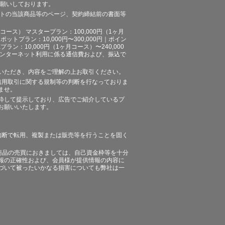
お願いしております。
イトの当該商品等のページ、契約締結前の書面等
ース） マスタープラン：100,000円（1ヶ月
ポットプラン：10,000円〜300,000円｜ポイン
プラン：10,000円（1ヶ月コース）〜240,000
途、インターネット利用に係る通信費および、振込で
いただき、内容をご理解の上お取引ください。
信用取引に関する規制等の判断を行なっておりま
ませ。
粋して提示しており、広告でご紹介しているプ
お願いいたします。
無断で転用、複製または販売等を行うことを固く
商品の売買におきましては、自己資金枠等を十分
報の正確性および、会員様が提供情報の内容に
づいて被ったいかなる損害についても弊社は一