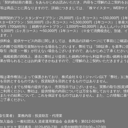
た「契約締結前の書面」をあらかじめお読みいただき、内容をご理解の上ご契約を
等は商品ごとに異なりますので、詳細につきましては、「株マイスター」WEBサ
契約プラン スタンダードプラン：25,000円（1ヶ月コース）〜150,000円（1年コ
スターEXプラン：500,000円（3ヶ月コース）〜1,500,000円（1年コース）｜単発ス
000円（700pt付与）｜銘柄サポートプラン：1,000円〜60,000円｜あんしんパックEX
ラン：5,000円（1ヶ月コース）〜50,000円（1年コース）（※全て消費税含む。別
ます。）
供料金、提供サービス内容に関しましては、各商品の詳細ページにて事前にご確認
の判断で信用取引規制がかかる場合もございます。弊社では「SBI証券」を基準に
取引（制度・一般）が行えない場合もございますので、あらかじめご了承ください
、掲載範囲の関係上、過去に弊社より提供した銘柄の中から利益率が高い銘柄を抜
果が得られることはお約束できかねますので、ご理解の上ご契約いただきますよう
報は著作権法によって保護されており、株式会社ＳＱＩジャパン(以下「弊社」)に
を目的とするものであり、投資勧誘を目的とするものではありません。
報はあくまでも情報の提供であり、売買指示ではございません。実際の取引(投資)
ご利用ください。弊社は、提供情報の内容については万全を期しておりますが、情
またその結果について、これを保証するものではありません。また、この情報に基
ご了承ください。
品取引業者） 業務内容：投資助言・代理業
加入協会：一般社団法人 資産運用業協会 会員番号：第012-02468号
デスク 電話番号：0120-850-730 ※受付時間(平日9:00～17:00)