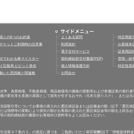
様との6つのお約束
よくある質問
特定商取
チケットご利用時の注意事
利用規約
お客様本
電子交付サービス
証券用語
ガでわかる株マイスター
契約締結前交付書面(PDF)
苦情・紛
イ広報局 ビビッと発信
個人情報保護方針
特定投資
動いた思惑株と関連株
お問合せ
水準、為替相場、不動産相場、商品相場等の価格の変動等および有価証券の発行者
価の変化等を直接の原因として損失が生ずるおそれ（元本欠損リスク）、または元
当該取引等についてお客様の差入れた委託保証金または証拠金の額（以下「委託保
たは指標等の変動により損失の額がお客様の差入れた委託保証金等の額を上回るお
等の契約締結前の書面やお客様向け資料等をよくお読みください。
引法第３７条の３」の規定に基づき、ご負担いただく助言報酬(以下「情報提供料金