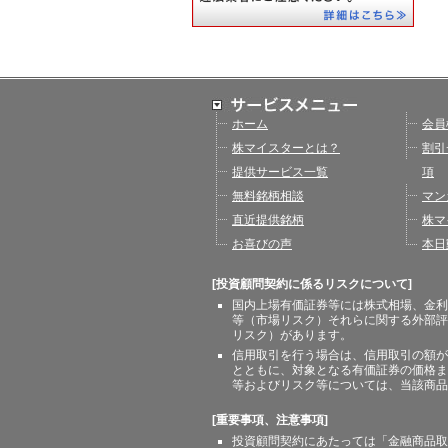
ホーム
会員
株マイスターとは？
割引
提供サービス一覧
項
無料銘柄相談
マン
直近提供銘柄
株マ
お喜びの声
本日
[投資顧問契約に係るリスクについて]
国内上場有価証券等には株式相場、金利
等（市場リスク）それらに関する外部評
リスク）があります。
信用取引を行う場合は、信用取引の額が
とともに、対象となる有価証券の価格ま
等およびリスク等については、当該商品
[重要事項、注意事項]
投資顧問契約にあたっては「金融商品取