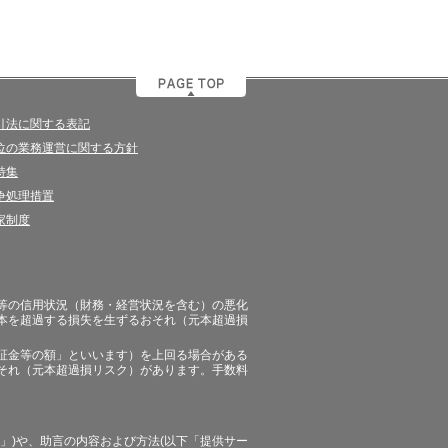
引法に関する表記
位の業務運営に関する方針
特集
争処理措置
家制度
等の信用状況（財務・経営状況を含む）の悪化
本を超過する損失を生ずるおそれ（元本超過損
証金等の額」といいます）を上回る場合がある
それ（元本超過損リスク）があります。手数料
」)や、助言の内容および方法(以下「提供サー