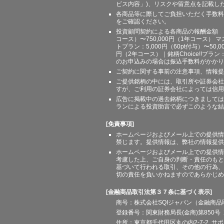
ビス内容」)、リスクや留意点を記載し
各商品等に際してご負担いただく手数料
をご確認ください。
投資顧問契約による各商品の報酬金額 期間
コース）〜750,000円（1年コース） マ
トプラン：5,000円（60pt付与）〜50,
円（2年コース）｜銘柄Choice!!プ
のお申込みの場合は振込手数料がかかり
ご契約に関する事前の注意事項、情報提
ご提供銘柄の中には、取引所や証券会社
すが、ご利用の証券会社によっては信用
広告に掲載中の過去銘柄につきましては
ランによる投資助言で必ずこのような結
[免責事項]
ホームページおよびメール上での提供情
禁じます。提供情報は、弊社の情報提供
ホームページおよびメール上での提供情
考慮した上、ご自身の判断・責任のもと
基づいて行われる取引、その他の行為、
切の責任を負いかねますのであらかじめ
[金融商品取引法第３７条に基づく表示]
商号：株式会社SQIジャパン（金融商
登録番号：関東財務局長(金商)第850号 
住所：東京都千代田区丸の内2-7-2 サポート