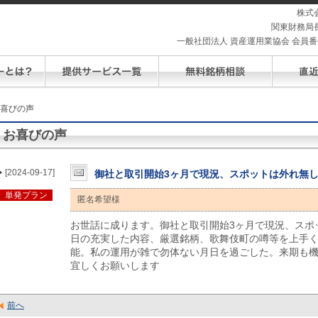
株式
関東財務局長
一般社団法人 資産運用業協会 会員番号 
お喜びの声
お喜びの声
[2024-09-17]
御社と取引開始3ヶ月で現況、スポットは外れ無
単発プラン
匿名希望様
お世話に成ります。御社と取引開始3ヶ月で現況、スポ
日の充実した内容、厳選銘柄、歌舞伎町の噂等を上手く
能。私の運用が雑で勿体ない月日を過ごした。来期も
宜しくお願いします
前へ