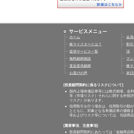
ホーム
会員
株マイスターとは？
割引
提供サービス一覧
項
無料銘柄相談
マン
直近提供銘柄
株マ
お喜びの声
本日
[投資顧問契約に係るリスクについて]
国内上場有価証券等には株式相場、金利
等（市場リスク）それらに関する外部評
リスク）があります。
信用取引を行う場合は、信用取引の額が
とともに、対象となる有価証券の価格ま
等およびリスク等については、当該商品
[重要事項、注意事項]
投資顧問契約にあたっては「金融商品取