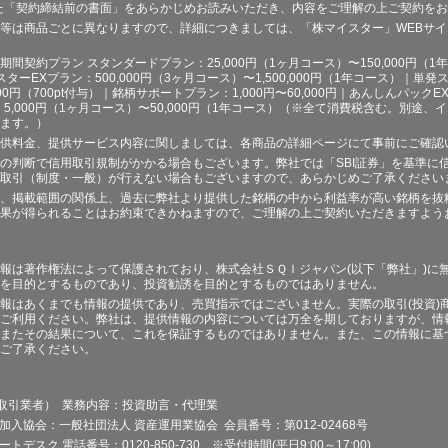
た「契約締結前の書面」をあらかじめお読みいただき、内容をご理解の上ご契約を
等は商品ごとに異なりますので、詳細につきましては、「株マイスター」WEBサ
契約プラン スタンダードプラン：25,000円（1ヶ月コース）〜150,000円（1年コ
スターEXプラン：500,000円（3ヶ月コース）〜1,500,000円（1年コース）｜単発ス
000円（700pt付与）｜銘柄サポートプラン：1,000円〜60,000円｜あんしんパックEX
ラン：5,000円（1ヶ月コース）〜50,000円（1年コース）（※全て消費税含む。別
ます。）
供料金、提供サービス内容に関しましては、各商品の詳細ページにて事前にご確認
の判断で信用取引規制がかかる場合もございます。弊社では「SBI証券」を基準に
取引（制度・一般）が行えない場合もございますので、あらかじめご了承ください
、掲載範囲の関係上、過去に弊社より提供した銘柄の中から利益率が高い銘柄を抜
果が得られることはお約束できかねますので、ご理解の上ご契約いただきますよう
報は著作権法によって保護されており、株式会社ＳＱＩジャパン(以下「弊社」)に
を目的とするものであり、投資勧誘を目的とするものではありません。
報はあくまでも情報の提供であり、売買指示ではございません。実際の取引(投資)
ご利用ください。弊社は、提供情報の内容については万全を期しておりますが、情
またその結果について、これを保証するものではありません。また、この情報に基
ご了承ください。
品取引業者） 業務内容：投資助言・代理業
加入協会：一般社団法人 資産運用業協会 会員番号：第012-02468号
デスク 電話番号：0120-850-730 ※受付時間(平日9:00～17:00)