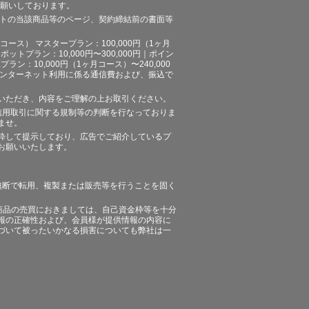
お願いしております。
イトの当該商品等のページ、契約締結前の書面等
ース） マスタープラン：100,000円（1ヶ月
ポットプラン：10,000円〜300,000円｜ポイン
プラン：10,000円（1ヶ月コース）〜240,000
途、インターネット利用に係る通信費および、振込で
いただき、内容をご理解の上お取引ください。
信用取引に関する規制等の判断を行なっておりま
ませ。
粋して提示しており、広告でご紹介しているプ
お願いいたします。
無断で転用、複製または販売等を行うことを固く
商品の売買におきましては、自己資金枠等を十分
報の正確性および、会員様が提供情報の内容に
づいて被ったいかなる損害についても弊社は一