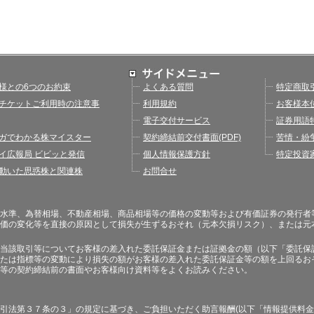
様との6つのお約束
よくある質問
特定商取
チケットご利用時の注意事
利用規約
お客様本
電子交付サービス
証券用語
ガでわかる株マイスター
契約締結前交付書面(PDF)
苦情・紛
イ広報局 ビビッと発信
個人情報保護方針
特定投資
動いた思惑株と関連株
お問合せ
水準、為替相場、不動産相場、商品相場等の価格の変動等および有価証券の発行者
価の変化等を直接の原因として損失が生ずるおそれ（元本欠損リスク）、または元
当該取引等についてお客様の差入れた委託保証金または証拠金の額（以下「委託保
たは指標等の変動により損失の額がお客様の差入れた委託保証金等の額を上回るお
等の契約締結前の書面やお客様向け資料等をよくお読みください。
引法第３７条の３」の規定に基づき、ご負担いただく助言報酬(以下「情報提供料金