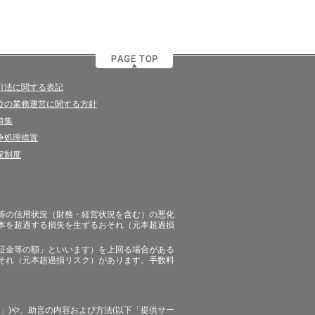
引法に関する表記
位の業務運営に関する方針
特集
争処理措置
家制度
等の信用状況（財務・経営状況を含む）の悪化
本を超過する損失を生ずるおそれ（元本超過損
証金等の額」といいます）を上回る場合がある
それ（元本超過損リスク）があります。手数料
」)や、助言の内容および方法(以下「提供サー