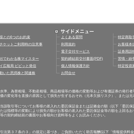
様との6つのお約束
よくある質問
特定商取
チケットご利用時の注意事
利用規約
お客様本
電子交付サービス
証券用語
ガでわかる株マイスター
契約締結前交付書面(PDF)
苦情・紛
イ広報局 ビビッと発信
個人情報保護方針
特定投資
動いた思惑株と関連株
お問合せ
水準、為替相場、不動産相場、商品相場等の価格の変動等および有価証券の発行者
価の変化等を直接の原因として損失が生ずるおそれ（元本欠損リスク）、または元
当該取引等についてお客様の差入れた委託保証金または証拠金の額（以下「委託保
たは指標等の変動により損失の額がお客様の差入れた委託保証金等の額を上回るお
等の契約締結前の書面やお客様向け資料等をよくお読みください。
引法第３７条の３」の規定に基づき、ご負担いただく助言報酬(以下「情報提供料金