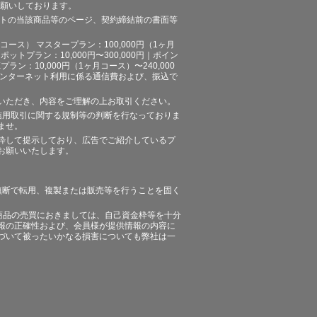
お願いしております。
イトの当該商品等のページ、契約締結前の書面等
ース） マスタープラン：100,000円（1ヶ月
ポットプラン：10,000円〜300,000円｜ポイン
プラン：10,000円（1ヶ月コース）〜240,000
途、インターネット利用に係る通信費および、振込で
いただき、内容をご理解の上お取引ください。
信用取引に関する規制等の判断を行なっておりま
ませ。
粋して提示しており、広告でご紹介しているプ
お願いいたします。
無断で転用、複製または販売等を行うことを固く
商品の売買におきましては、自己資金枠等を十分
報の正確性および、会員様が提供情報の内容に
づいて被ったいかなる損害についても弊社は一