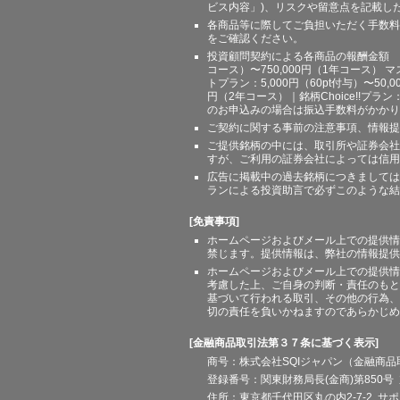
ビス内容」)、リスクや留意点を記載し
各商品等に際してご負担いただく手数料
をご確認ください。
投資顧問契約による各商品の報酬金額 期間
コース）〜750,000円（1年コース） マ
トプラン：5,000円（60pt付与）〜50,
円（2年コース）｜銘柄Choice!!プ
のお申込みの場合は振込手数料がかかり
ご契約に関する事前の注意事項、情報提
ご提供銘柄の中には、取引所や証券会社
すが、ご利用の証券会社によっては信用
広告に掲載中の過去銘柄につきましては
ランによる投資助言で必ずこのような結
[免責事項]
ホームページおよびメール上での提供情
禁じます。提供情報は、弊社の情報提供
ホームページおよびメール上での提供情
考慮した上、ご自身の判断・責任のもと
基づいて行われる取引、その他の行為、
切の責任を負いかねますのであらかじめ
[金融商品取引法第３７条に基づく表示]
商号：株式会社SQIジャパン（金融商
登録番号：関東財務局長(金商)第850号 
住所：東京都千代田区丸の内2-7-2 サポート