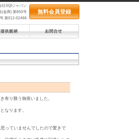
会社SQIジャパン
無料会員登録
(金商) 第850号
第012-02468
頂き有り難う御座いました。
株となります。
は思っていませんでしたので驚きで