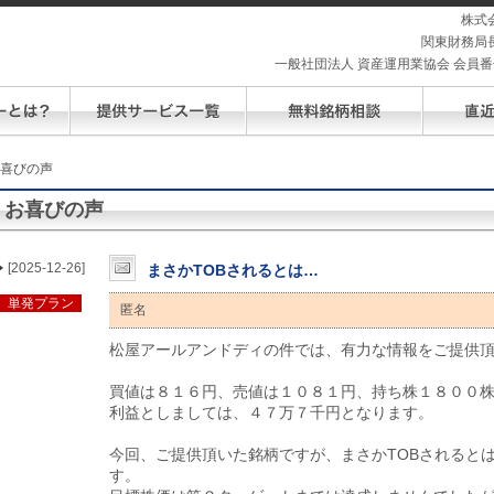
株式
関東財務局長
一般社団法人 資産運用業協会 会員番号 
お喜びの声
お喜びの声
[2025-12-26]
まさかTOBされるとは…
単発プラン
匿名
松屋アールアンドディの件では、有力な情報をご提供
買値は８１６円、売値は１０８１円、持ち株１８００
利益としましては、４７万７千円となります。
今回、ご提供頂いた銘柄ですが、まさかTOBされると
す。