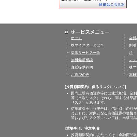
ホーム
会員
株マイスターとは？
割引
提供サービス一覧
項
無料銘柄相談
マン
直近提供銘柄
株マ
お喜びの声
本日
[投資顧問契約に係るリスクについて]
国内上場有価証券等には株式相場、金利
等（市場リスク）それらに関する外部評
リスク）があります。
信用取引を行う場合は、信用取引の額が
とともに、対象となる有価証券の価格ま
等およびリスク等については、当該商品
[重要事項、注意事項]
投資顧問契約にあたっては「金融商品取