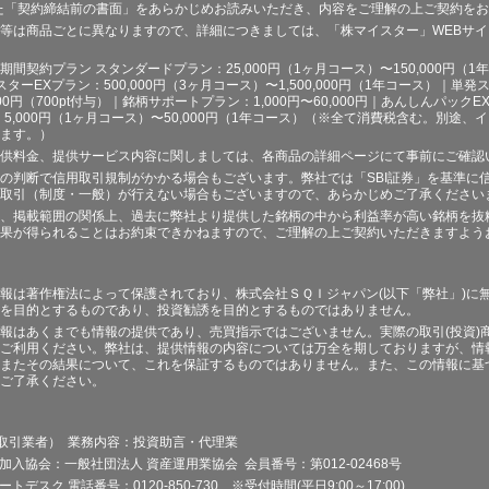
た「契約締結前の書面」をあらかじめお読みいただき、内容をご理解の上ご契約を
等は商品ごとに異なりますので、詳細につきましては、「株マイスター」WEBサ
契約プラン スタンダードプラン：25,000円（1ヶ月コース）〜150,000円（1年コ
スターEXプラン：500,000円（3ヶ月コース）〜1,500,000円（1年コース）｜単発ス
000円（700pt付与）｜銘柄サポートプラン：1,000円〜60,000円｜あんしんパックEX
ラン：5,000円（1ヶ月コース）〜50,000円（1年コース）（※全て消費税含む。別
ます。）
供料金、提供サービス内容に関しましては、各商品の詳細ページにて事前にご確認
の判断で信用取引規制がかかる場合もございます。弊社では「SBI証券」を基準に
取引（制度・一般）が行えない場合もございますので、あらかじめご了承ください
、掲載範囲の関係上、過去に弊社より提供した銘柄の中から利益率が高い銘柄を抜
果が得られることはお約束できかねますので、ご理解の上ご契約いただきますよう
報は著作権法によって保護されており、株式会社ＳＱＩジャパン(以下「弊社」)に
を目的とするものであり、投資勧誘を目的とするものではありません。
報はあくまでも情報の提供であり、売買指示ではございません。実際の取引(投資)
ご利用ください。弊社は、提供情報の内容については万全を期しておりますが、情
またその結果について、これを保証するものではありません。また、この情報に基
ご了承ください。
品取引業者） 業務内容：投資助言・代理業
加入協会：一般社団法人 資産運用業協会 会員番号：第012-02468号
デスク 電話番号：0120-850-730 ※受付時間(平日9:00～17:00)