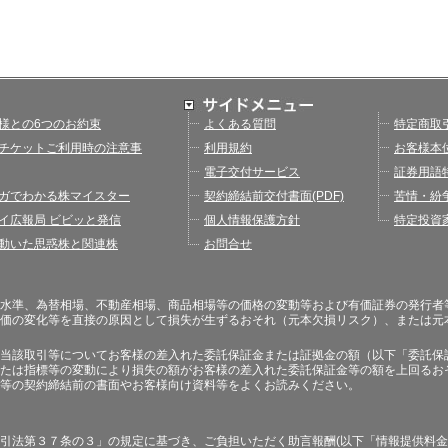
様との6つのお約束
よくある質問
特定商取
チケットご利用時の注意事
利用規約
お客様本
電子交付サービス
証券用語
ガでわかる株マイスター
契約締結前交付書面(PDF)
苦情・紛
イ広報局 ビビッと発信
個人情報保護方針
特定投資
動いた思惑株と関連株
お問合せ
水準、為替相場、不動産相場、商品相場等の価格の変動等および有価証券の発行者
価の変化等を直接の原因として損失が生ずるおそれ（元本欠損リスク）、または元
当該取引等についてお客様の差入れた委託保証金または証拠金の額（以下「委託保
たは指標等の変動により損失の額がお客様の差入れた委託保証金等の額を上回るお
等の契約締結前の書面やお客様向け資料等をよくお読みください。
引法第３７条の３」の規定に基づき、ご負担いただく助言報酬(以下「情報提供料金