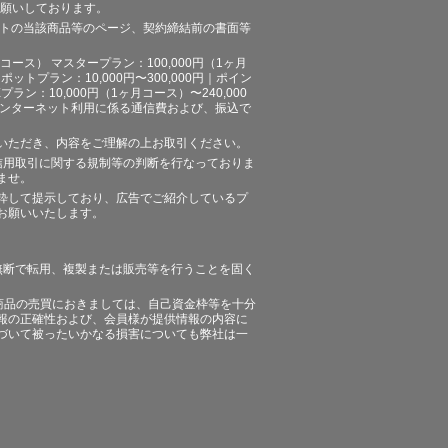
お願いしております。
イトの当該商品等のページ、契約締結前の書面等
ース） マスタープラン：100,000円（1ヶ月
ポットプラン：10,000円〜300,000円｜ポイン
プラン：10,000円（1ヶ月コース）〜240,000
途、インターネット利用に係る通信費および、振込で
いただき、内容をご理解の上お取引ください。
信用取引に関する規制等の判断を行なっておりま
ませ。
粋して提示しており、広告でご紹介しているプ
お願いいたします。
無断で転用、複製または販売等を行うことを固く
商品の売買におきましては、自己資金枠等を十分
報の正確性および、会員様が提供情報の内容に
づいて被ったいかなる損害についても弊社は一