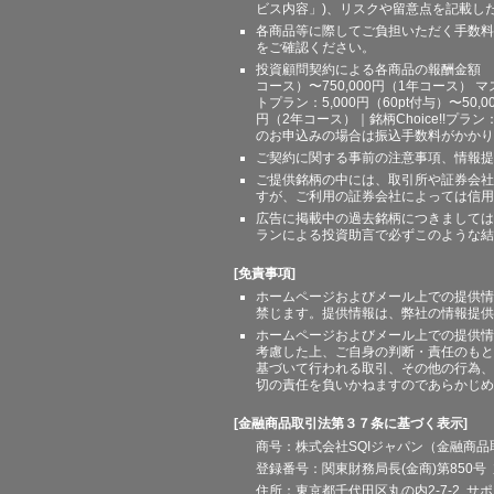
ビス内容」)、リスクや留意点を記載し
各商品等に際してご負担いただく手数料
をご確認ください。
投資顧問契約による各商品の報酬金額 期間
コース）〜750,000円（1年コース） マ
トプラン：5,000円（60pt付与）〜50,
円（2年コース）｜銘柄Choice!!プ
のお申込みの場合は振込手数料がかかり
ご契約に関する事前の注意事項、情報提
ご提供銘柄の中には、取引所や証券会社
すが、ご利用の証券会社によっては信用
広告に掲載中の過去銘柄につきましては
ランによる投資助言で必ずこのような結
[免責事項]
ホームページおよびメール上での提供情
禁じます。提供情報は、弊社の情報提供
ホームページおよびメール上での提供情
考慮した上、ご自身の判断・責任のもと
基づいて行われる取引、その他の行為、
切の責任を負いかねますのであらかじめ
[金融商品取引法第３７条に基づく表示]
商号：株式会社SQIジャパン（金融商
登録番号：関東財務局長(金商)第850号 
住所：東京都千代田区丸の内2-7-2 サポート