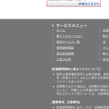
ホーム
会員
株マイスターとは？
割引
提供サービス一覧
項
無料銘柄相談
マン
直近提供銘柄
株マ
お喜びの声
本日
[投資顧問契約に係るリスクについて]
国内上場有価証券等には株式相場、金利
等（市場リスク）それらに関する外部評
リスク）があります。
信用取引を行う場合は、信用取引の額が
とともに、対象となる有価証券の価格ま
等およびリスク等については、当該商品
[重要事項、注意事項]
投資顧問契約にあたっては「金融商品取