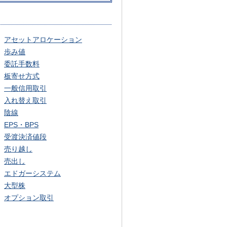
アセットアロケーション
歩み値
委託手数料
板寄せ方式
一般信用取引
入れ替え取引
陰線
EPS・BPS
受渡決済値段
売り越し
売出し
エドガーシステム
大型株
オプション取引