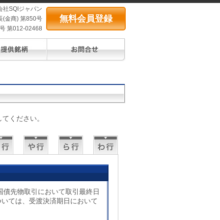
会社SQIジャパン
無料会員登録
(金商) 第850号
第012-02468
してください。
国債先物取引において取引最終日
ついては、受渡決済期日において