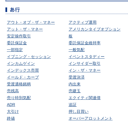
アウト・オブ・ザ・マネー
アクティブ運用
アット・ザ・マネー
アメリカンタイプオプション
安定操作取引
板
委託保証金
委託保証金維持率
一部指定
一般気配
イブニング・セッション
イベントスタディー
インカムゲイン
インサイダー取引
インデックス売買
イン・ザ・マネー
イールド・カーブ
受渡決済
受渡適格銘柄
内出来
売残高
売建玉
売り特別気配
エクイティ関連債
ADR
追証
大引け
押し目買い
終値
オーバーアロットメント