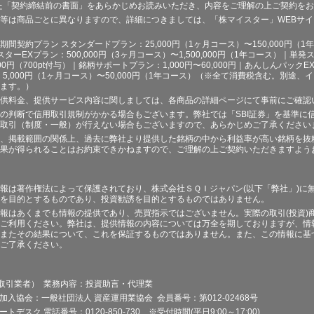
た「契約締結前の書面」をあらかじめお読みいただき、内容をご理解の上ご契約を
等は商品ごとに異なりますので、詳細につきましては、「株マイスター」WEBサ
契約プラン スタンダードプラン：25,000円（1ヶ月コース）〜150,000円（1年コ
スターEXプラン：500,000円（3ヶ月コース）〜1,500,000円（1年コース）｜単発ス
000円（700pt付与）｜銘柄サポートプラン：1,000円〜60,000円｜あんしんパックEX
ラン：5,000円（1ヶ月コース）〜50,000円（1年コース）（※全て消費税含む。別
ます。）
供料金、提供サービス内容に関しましては、各商品の詳細ページにて事前にご確認
の判断で信用取引規制がかかる場合もございます。弊社では「SBI証券」を基準に
取引（制度・一般）が行えない場合もございますので、あらかじめご了承ください
、掲載範囲の関係上、過去に弊社より提供した銘柄の中から利益率が高い銘柄を抜
果が得られることはお約束できかねますので、ご理解の上ご契約いただきますよう
報は著作権法によって保護されており、株式会社ＳＱＩジャパン(以下「弊社」)に
を目的とするものであり、投資勧誘を目的とするものではありません。
報はあくまでも情報の提供であり、売買指示ではございません。実際の取引(投資)
ご利用ください。弊社は、提供情報の内容については万全を期しておりますが、情
またその結果について、これを保証するものではありません。また、この情報に基
ご了承ください。
品取引業者） 業務内容：投資助言・代理業
加入協会：一般社団法人 資産運用業協会 会員番号：第012-02468号
デスク 電話番号：0120-850-730 ※受付時間(平日9:00～17:00)