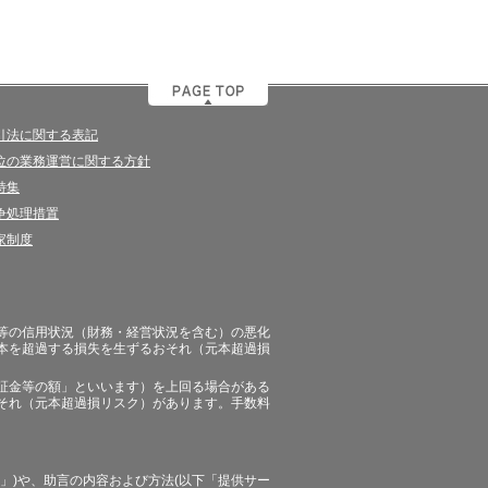
引法に関する表記
位の業務運営に関する方針
特集
争処理措置
家制度
等の信用状況（財務・経営状況を含む）の悪化
本を超過する損失を生ずるおそれ（元本超過損
証金等の額」といいます）を上回る場合がある
それ（元本超過損リスク）があります。手数料
」)や、助言の内容および方法(以下「提供サー