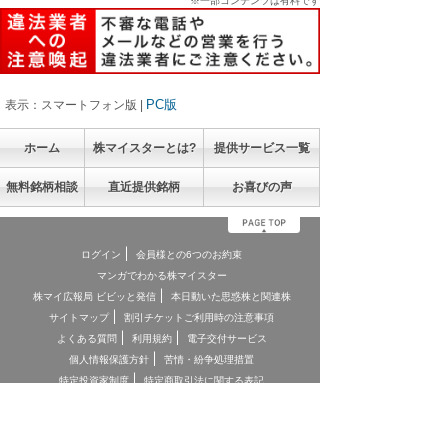
※一部コンテンツは有料です
PC版
表示：スマートフォン版 |
ホーム
株マイスターとは?
提供サービス一覧
無料銘柄相談
直近提供銘柄
お喜びの声
ログイン
会員様との6つのお約束
マンガでわかる株マイスター
株マイ広報局 ビビッと発信
本日動いた思惑株と関連株
サイトマップ
割引チケットご利用時の注意事項
よくある質問
利用規約
電子交付サービス
個人情報保護方針
苦情・紛争処理措置
特定投資家制度
特定商取引法に関する表記
お客様本位の業務運営に関する方針
お問合せ
契約締結前交付書面
投資顧問契約に係るリスクについて