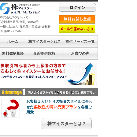
ログイン
株式会社SQIジャパン
関東財務局長(金商) 第850号
一般社団法人 資産運用業協会 会員番
号 第012-02468
ホーム
株マイスターとは?
提供サービス一覧
無料銘柄相談
直近提供銘柄
お喜びの声
お客様１人ひとりの投資スタイルに合わ
柔軟性の高い充実プラン
せた
を各種ご
用意
株マイスターとは？