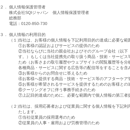
２．
個人情報保護管理者
株式会社SQIジャパン 個人情報保護管理者
総務部
電話：0120-850-730
３．
個人情報の利用目的
（１）
当社は、お客様の個人情報を下記利用目的の達成に必要な範
①お客様の認証およびサービスの提供のため
②当社ならびに当社の親会社およびそのグループ会社（以下
す。）もしくは当社提携先の取り扱う商品・技術・サービス
ため（お客さまの取引履歴やウェブサイトの閲覧履歴等を分
各種商品・サービスに関する広告等の配信等をすることを含
③お客様からのお問合せに答えるため
④お客様へ提供する商品・技術・サービス等のアフターケア
⑤お客様が希望されるサービスを提供するためのお客様との
⑥クーリングオフに伴う事務手続きのため
⑦上記目的達成のために、必要な範囲内で個人情報の第三者
（２）
当社は、採用応募者および従業員に関する個人情報を下記利
たします。
①当社従業員の採用選考のため
②従業員の人事・雇用および労務管理のため