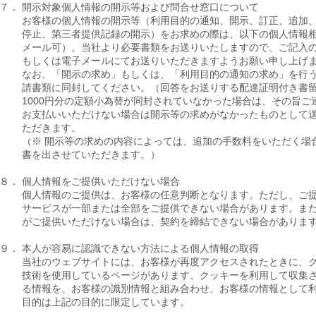
７．
開示対象個人情報の開示等および問合せ窓口について
お客様の個人情報の開示等（利用目的の通知、開示、訂正、追加
停止、第三者提供記録の開示）をお求めの際は、以下の個人情報
メール可）。当社より必要書類をお送りいたしますので、ご記入
もしくは電子メールにてお送りいただきますようお願い申し上げ
なお、「開示の求め」もしくは、「利用目的の通知の求め」を行う
請書類に同封してください。（回答をお送りする配達証明付き書
1000円分の定額小為替が同封されていなかった場合は、その旨
お支払いいただけない場合は開示等の求めがなかったものとして
ただきます。
（※ 開示等の求めの内容によっては、追加の手数料をいただく場
書を出させていただきます。）
８．
個人情報をご提供いただけない場合
個人情報のご提供は、お客様の任意判断となります。ただし、ご
サービスが一部または全部をご提供できない場合があります。ま
がご提供いただけない場合は、契約を締結できない場合がありま
９．
本人が容易に認識できない方法による個人情報の取得
当社のウェブサイトには、お客様が再度アクセスされたときに、
技術を使用しているページがあります。クッキーを利用して収集
る情報を、お客様の識別情報と組み合わせ、お客様の情報として
目的は上記の目的に限定しています。