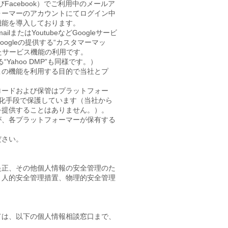
びFacebook）でご利用中のメールア
ォーマーのアカウントにてログイン中
機能を導入しております。
lまたはYoutubeなどGoogleサービ
gleの提供する“カスタマーマッ
たサービス機能の利用です。
“Yahoo DMP”も同様です。）
この機能を利用する目的で当社とプ
ロードおよび保管はプラットフォー
号化手段で保護しています（当社から
を提供することはありません。）。
が、各プラットフォーマーが保有する
ださい。
是正、その他個人情報の安全管理のた
、人的安全管理措置、物理的安全管理
ては、以下の個人情報相談窓口まで、