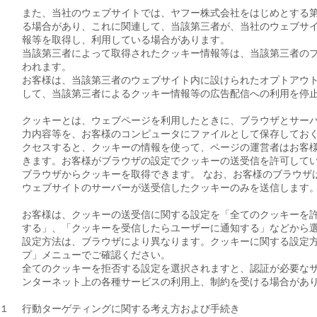
また、当社のウェブサイトでは、ヤフー株式会社をはじめとする
る場合があり、これに関連して、当該第三者が、当社のウェブサ
報等を取得し、利用している場合があります。
当該第三者によって取得されたクッキー情報等は、当該第三者の
われます。
お客様は、当該第三者のウェブサイト内に設けられたオプトアウ
して、当該第三者によるクッキー情報等の広告配信への利用を停
クッキーとは、ウェブページを利用したときに、ブラウザとサー
力内容等を、お客様のコンピュータにファイルとして保存しておく
クセスすると、クッキーの情報を使って、ページの運営者はお客
きます。お客様がブラウザの設定でクッキーの送受信を許可して
ブラウザからクッキーを取得できます。 なお、お客様のブラウザ
ウェブサイトのサーバーが送受信したクッキーのみを送信します
お客様は、クッキーの送受信に関する設定を「全てのクッキーを
する」、「クッキーを受信したらユーザーに通知する」などから
設定方法は、ブラウザにより異なります。クッキーに関する設定
プ」メニューでご確認ください。
全てのクッキーを拒否する設定を選択されますと、認証が必要な
ンターネット上の各種サービスの利用上、制約を受ける場合があ
１
行動ターゲティングに関する考え方および手続き