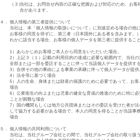
（３）
当社は、お問合せ内容の正確な把握および対応のため、お客
合があります。
４．
個人情報の第三者提供について
当社は、本「個人情報の取扱いについて」に別途定める場合の他
お客様の同意を得ずに、第三者（日本国外にある者を含みます。
れかに該当する場合、お客様の個人データを第三者に提供するこ
1）あらかじめお客様ご本人から同意をいただいた場合。
2）上記３（１）記載の利用目的の達成に必要な範囲内で、当社の
全部または一部を委託することに伴って当該個人データを提供す
3）合併その他の事由による事業の承継に伴って個人データが提供
4）法令等に基づく場合
5）人の生命、身体または財産の保護のために必要であって、お客
場合
6）公衆衛生の向上または児童の健全な育成の推進のために特に必
ことが困難な場合
7）国の機関もしくは地方公共団体またはその委託を受けた者が法
して協力する必要がある場合で、本人の同意を得ることが当該事
場合
５．
個人情報の共同利用について
当社は、当社グループ会社との間で、当社グループ会社の取り扱