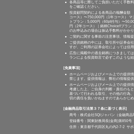
各商品等に際してご負担いただく手数料
をご確認ください。
投資顧問契約による各商品の報酬金額 期間
コース）〜750,000円（1年コース） マ
トプラン：5,000円（60pt付与）〜50,
円（2年コース）｜銘柄Choice!!プ
のお申込みの場合は振込手数料がかかり
ご契約に関する事前の注意事項、情報提
ご提供銘柄の中には、取引所や証券会社
すが、ご利用の証券会社によっては信用
広告に掲載中の過去銘柄につきましては
ランによる投資助言で必ずこのような結
[免責事項]
ホームページおよびメール上での提供情
禁じます。提供情報は、弊社の情報提供
ホームページおよびメール上での提供情
考慮した上、ご自身の判断・責任のもと
基づいて行われる取引、その他の行為、
切の責任を負いかねますのであらかじめ
[金融商品取引法第３７条に基づく表示]
商号：株式会社SQIジャパン（金融商
登録番号：関東財務局長(金商)第850号 
住所：東京都千代田区丸の内2-7-2 サポート