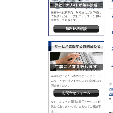
保有中の銘柄動向、対処法などお気軽に
ご相談ください。弊社アナリストが無料
診断させて頂きます。
無料銘柄相談
基本的なことから専門的なことまで、ど
んなことでも構いませんのでお気軽にお
ア
問合せください。
2
お問合せフォーム
2
●
なお、よくある質問は専用ページにて解
⇒
説してありますので、合わせてご確認下
さい。