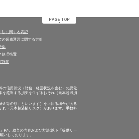
引法に関する表記
位の業務運営に関する方針
特集
争処理措置
家制度
等の信用状況（財務・経営状況を含む）の悪化
本を超過する損失を生ずるおそれ（元本超過損
証金等の額」といいます）を上回る場合がある
それ（元本超過損リスク）があります。手数料
」)や、助言の内容および方法(以下「提供サー
お願いしております。