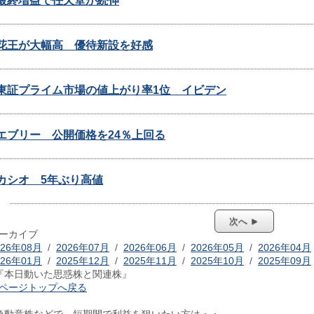
最終増益で任天堂が続伸
花王が大幅高 優待新設を好感
東証プライム市場の値上がり率1位 イビデン
エブリー 公開価格を24％上回る
カシオ 5年ぶり高値
次へ ►
ーカイブ
026年08月
/
2026年07月
/
2026年06月
/
2026年05月
/
2026年04月
026年01月
/
2025年12月
/
2025年11月
/
2025年10月
/
2025年09月
『本日動いた思惑株と関連株』
ページトップへ戻る