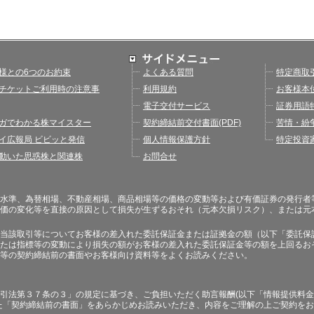
様との6つのお約束
よくある質問
特定商取
チケットご利用時の注意事
利用規約
お客様本
電子交付サービス
証券用語
ガでわかる株マイスター
契約締結前交付書面(PDF)
苦情・紛
イ広報局 ビビッと発信
個人情報保護方針
特定投資
動いた思惑株と関連株
お問合せ
水準、為替相場、不動産相場、商品相場等の価格の変動等および有価証券の発行者
価の変化等を直接の原因として損失が生ずるおそれ（元本欠損リスク）、または元
当該取引等についてお客様の差入れた委託保証金または証拠金の額（以下「委託保
たは指標等の変動により損失の額がお客様の差入れた委託保証金等の額を上回るお
等の契約締結前の書面やお客様向け資料等をよくお読みください。
引法第３７条の３」の規定に基づき、ご負担いただく助言報酬(以下「情報提供料金
た「契約締結前の書面」をあらかじめお読みいただき、内容をご理解の上ご契約を