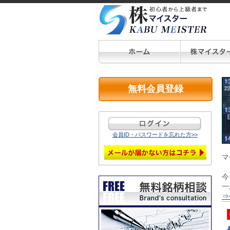
無料会員登録
会員ID・パスワードを忘れた方>>
マ
今
一
⇒