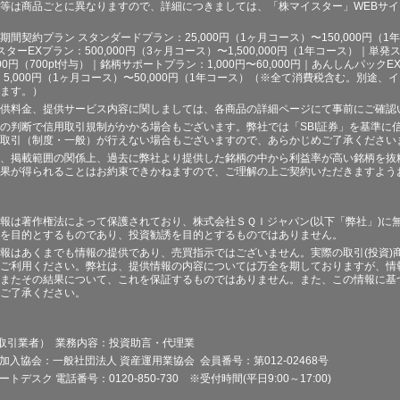
等は商品ごとに異なりますので、詳細につきましては、「株マイスター」WEBサ
契約プラン スタンダードプラン：25,000円（1ヶ月コース）〜150,000円（1年コ
スターEXプラン：500,000円（3ヶ月コース）〜1,500,000円（1年コース）｜単発ス
000円（700pt付与）｜銘柄サポートプラン：1,000円〜60,000円｜あんしんパックEX
ラン：5,000円（1ヶ月コース）〜50,000円（1年コース）（※全て消費税含む。別
ます。）
供料金、提供サービス内容に関しましては、各商品の詳細ページにて事前にご確認
の判断で信用取引規制がかかる場合もございます。弊社では「SBI証券」を基準に
取引（制度・一般）が行えない場合もございますので、あらかじめご了承ください
、掲載範囲の関係上、過去に弊社より提供した銘柄の中から利益率が高い銘柄を抜
果が得られることはお約束できかねますので、ご理解の上ご契約いただきますよう
報は著作権法によって保護されており、株式会社ＳＱＩジャパン(以下「弊社」)に
を目的とするものであり、投資勧誘を目的とするものではありません。
報はあくまでも情報の提供であり、売買指示ではございません。実際の取引(投資)
ご利用ください。弊社は、提供情報の内容については万全を期しておりますが、情
またその結果について、これを保証するものではありません。また、この情報に基
ご了承ください。
品取引業者） 業務内容：投資助言・代理業
加入協会：一般社団法人 資産運用業協会 会員番号：第012-02468号
デスク 電話番号：0120-850-730 ※受付時間(平日9:00～17:00)