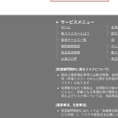
ホーム
会員
株マイスターとは？
割引
提供サービス一覧
項
無料銘柄相談
マン
直近提供銘柄
株マ
お喜びの声
本日
[投資顧問契約に係るリスクについて]
国内上場有価証券等には株式相場、金利
等（市場リスク）それらに関する外部評
リスク）があります。
信用取引を行う場合は、信用取引の額が
とともに、対象となる有価証券の価格ま
等およびリスク等については、当該商品
[重要事項、注意事項]
投資顧問契約にあたっては「金融商品取
ビス内容」)、リスクや留意点を記載し