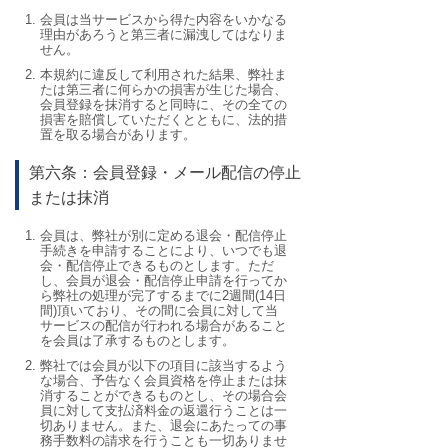
会員は当サービスから得た内容をいかなる
理由があろうと第三者に漏洩してはなりま
せん。
本規約に違反して利用された結果、弊社ま
たは第三者に何らかの損害が生じた場合、
会員登録を抹消すると同時に、その全ての
損害を賠償していただくとともに、法的措
置を取る場合があります。
第六条：会員登録・メール配信の停止
または抹消
会員は、弊社が別に定める退会・配信停止
手続きを申請することにより、いつでも退
会・配信停止できるものとします。ただ
し、会員が退会・配信停止申請を行ってか
ら弊社の処理が完了するまでに2週間(14日
間)頂いており、その間に会員に対して当
サービスの配信が行われる場合があること
を会員は了承するものとします。
弊社では会員が以下の項目に該当するよう
な場合、予告なく会員資格を停止または抹
消することができるものとし、その場合会
員に対して支払済料金の返還行うことは一
切ありません。また、退会にあたっての事
務手数料の請求を行うことも一切ありませ