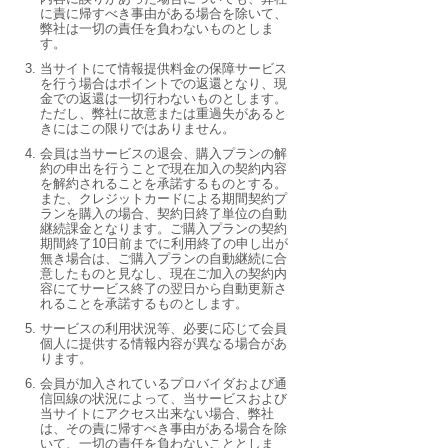
に責に帰すべき事由がある場合を除いて、
弊社は一切の責任を負わないものとしま
す。
当サイトにて情報提供料金の保障サービス
を行う場合はポイントでの返還となり、現
金での返還は一切行わないものとします。
ただし、弊社に故意または重過失があると
きにはこの限りではありません。
会員は当サービスの退会、購入プランの解
約の申出を行うことで現在加入の契約内容
を解約されることを承諾するものとする。
また、クレジットカードによる期間契約プ
ランを購入の場合、契約日終了単位の自動
継続課金となります。ご購入プランの契約
期間終了10日前までに利用終了の申し出が
無き場合は、ご購入プランの自動継続に合
意したものと見なし、現在ご加入の契約内
容にてサービス終了の翌日から自動更新さ
れることを承諾するものとします。
サービスの利用状況等、必要に応じて会員
個人に提供する情報内容が異なる場合があ
ります。
会員が加入されているプロバイダおよび通
信回線の状況によって、当サービスおよび
当サイトにアクセス出来ない場合、弊社
は、その責に帰すべき事由がある場合を除
いて、一切の責任を負わないこととしま