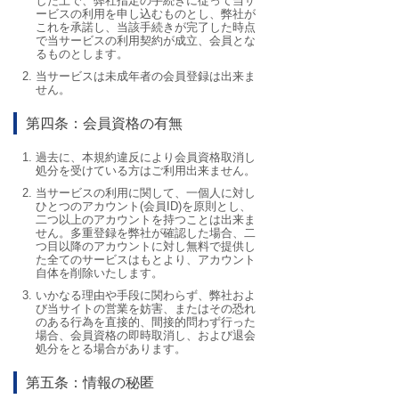
した上で、弊社指定の手続きに従って当サ
ービスの利用を申し込むものとし、弊社が
これを承諾し、当該手続きが完了した時点
で当サービスの利用契約が成立、会員とな
るものとします。
当サービスは未成年者の会員登録は出来ま
せん。
第四条：会員資格の有無
過去に、本規約違反により会員資格取消し
処分を受けている方はご利用出来ません。
当サービスの利用に関して、一個人に対し
ひとつのアカウント(会員ID)を原則とし、
二つ以上のアカウントを持つことは出来ま
せん。多重登録を弊社が確認した場合、二
つ目以降のアカウントに対し無料で提供し
た全てのサービスはもとより、アカウント
自体を削除いたします。
いかなる理由や手段に関わらず、弊社およ
び当サイトの営業を妨害、またはその恐れ
のある行為を直接的、間接的問わず行った
場合、会員資格の即時取消し、および退会
処分をとる場合があります。
第五条：情報の秘匿