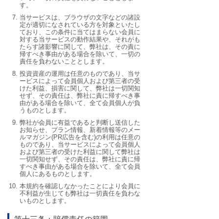
す。
当サービスは、ブラウザの文字などの諸設
定が適切になされている方を対象といたし
ており、この条件に当てはまらない会員に
対する当サービスの動作結果や、それがも
たらす諸影響に関して、弊社は、その責に
帰すべき事由がある場合を除いて、一切の
責任を負わないこととします。
投資資産の運用は任意のものであり、当サ
ービスによって会員個人および第三者の受
けた利益、損害に関して、弊社は一切関知
せず、その責任は、弊社に責に帰すべき事
由がある場合を除いて、全て会員個人が負
うものとします。
弊社が会員に有益であると判断し送信した
お知らせ、プラン情報、新着情報等のメー
ルマガジン(PR広告を含む)の利用は任意の
ものであり、当サービスによって会員個人
および第三者の受けた利益に関して弊社は
一切関知せず、その責任は、弊社に責に帰
すべき事由がある場合を除いて、全て会員
個人にあるものとします。
本規約を確認しなかったことにより会員に
不利益が生じても弊社は一切責任を負わな
いものとします。