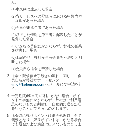
ん。
(1)本規約に違反した場合
(2)当サービスへの登録時における申告内容
に虚偽があった場合
(3)会員が未成年者であった場合
(4)取得した情報を第三者に漏洩したことが
発覚した場合
(5)いかなる手段にかかわらず、弊社の営業
を妨害した場合
(6)上記の他、弊社が当該会員を不適切と判
断した場合
(7)会員自ら退会を申請した場合
退会・配信停止手続きの流れに関して、会
員自らが弊社サポートセンター
(
info@kabumai.com
)へメールにて申請を行
う。
一定期間(60日間)ご利用がない場合、ポイ
ントの有無にかかわらず、弊社はご利用意
思のないものと判断し、自動的に退会処理
を行うことができるものとします。
退会時の残りポイントは退会処理時に全て
無効となり、残りポイントはいかなる場合
でも返金および換金は出来ないものとしま