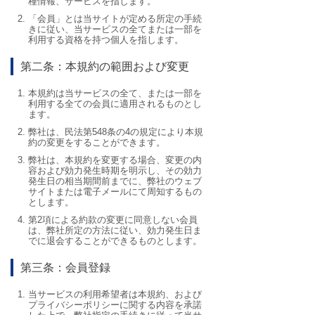
種情報、サービスを指します。
「会員」とは当サイトが定める所定の手続
きに従い、当サービスの全てまたは一部を
利用する資格を持つ個人を指します。
第二条：本規約の範囲および変更
本規約は当サービスの全て、または一部を
利用する全ての会員に適用されるものとし
ます。
弊社は、民法第548条の4の規定により本規
約の変更をすることができます。
弊社は、本規約を変更する場合、変更の内
容および効力発生時期を明示し、その効力
発生日の相当期間前までに、弊社のウェブ
サイトまたは電子メールにて周知するもの
とします。
第2項による約款の変更に同意しない会員
は、弊社所定の方法に従い、効力発生日ま
でに退会することができるものとします。
第三条：会員登録
当サービスの利用希望者は本規約、および
プライバシーポリシーに関する内容を承諾