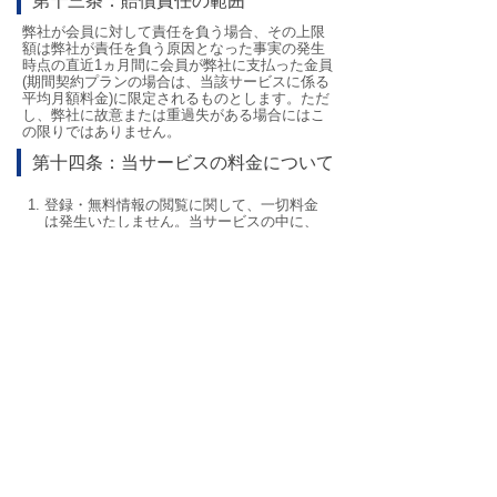
第十三条：賠償責任の範囲
弊社が会員に対して責任を負う場合、その上限
額は弊社が責任を負う原因となった事実の発生
時点の直近1ヵ月間に会員が弊社に支払った金員
(期間契約プランの場合は、当該サービスに係る
平均月額料金)に限定されるものとします。ただ
し、弊社に故意または重過失がある場合にはこ
の限りではありません。
第十四条：当サービスの料金について
登録・無料情報の閲覧に関して、一切料金
は発生いたしません。当サービスの中に、
有料会員限定の閲覧可能サービスがあり、
有料情報を閲覧する場合には、ポイントを
事前に購入する必要があります。
販売料金は商品ごととなります。詳細は契
約締結前交付書面をご確認ください。
弊社は、会員が決済した情報料金の返金に
関しましては契約締結時の書面に記載して
おります。また、会員が弊社に誤入金を
し、弊社がこれを誤入金と判断、かつ当該
入金に関わる情報の提供を受けていない場
合、当該入金分について返金いたします。
当サービスにて提供する情報料金は期間、
または時期に応じ変動することがありま
す。