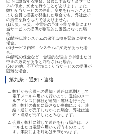
以下に該当する場合、会員に予告なく当サービ
スの停止、変更を行うことがあります。また、
弊社が当サービスの停止、変更を行ったことに
より会員に損害が発生した場合でも、弊社はそ
の責任を負うものではありません。
(1)天災、火災、停電等の予測不能な事態により
当サービスの提供が物理的に困難となった場
合。
(2)情報伝達システムの保守点検を緊急に要する
場合。
(3)サービス内容、システムに変更があった場
合。
(4)情報の保全など、合理的な理由で中断または
中止の必要があると判断された場合。
(5)その他、不可抗力により当サービスの提供が
困難な場合。
第九条：通知・連絡
弊社から会員への通知・連絡は原則として
電子メールを用いて行います。登録のメー
ルアドレスに弊社が通知・連絡を行った
際、弊社の責めに帰さない事由により、連
絡・通知が完了しなかった場合、弊社は通
知・連絡が完了したとみなします。
会員が弊社に対して連絡を行う場合は、メ
ールまたは電話を用いて行うものとしま
す。来訪による対応は出来かねます。