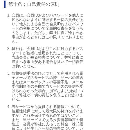
第十条：自己責任の原則
会員は、会員IDおよびパスワードを他人に
知られないように管理する一切の責任があ
り、他人による自己の会員IDおよびパスワ
ードの利用について全面的な責任を負うも
のとします。ただし、弊社に責に帰すべき
事由があるときにはこの限りではありませ
ん。
弊社は、会員IDおよびこれに対応するパス
ワードが他者に使用されたことによって、
当該会員が被る損害について、弊社に責に
帰すべき事由がある場合を除いて一切責任
は負いません。
情報提供手法のひとつとして利用される電
子メールでのサービスの際、サーバの障害
またはメールボックスの容量不足、メール
受信制限等の事由で当サービスの提供を受
けられなかった場合、損害および損失につ
いて弊社が一切の責任を負うことはありま
せん。
当サービスから提供される情報について、
信頼性確保に対して最大限の努力を行いま
すが、これを保証するものではないこと、
また、当サービスである投資情報助言の特
性上、会員が弊社に支払った料金、株式投
資により発生した一切の損害について、い