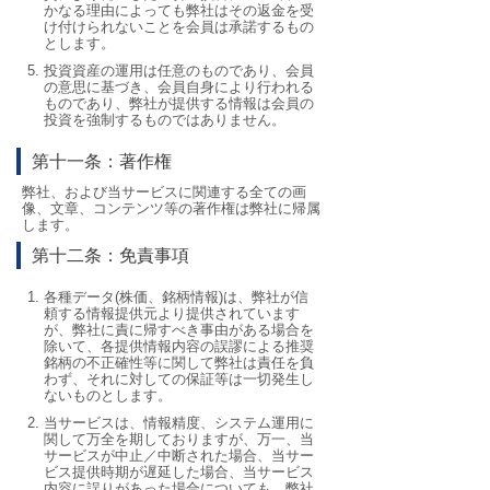
かなる理由によっても弊社はその返金を受
け付けられないことを会員は承諾するもの
とします。
投資資産の運用は任意のものであり、会員
の意思に基づき、会員自身により行われる
ものであり、弊社が提供する情報は会員の
投資を強制するものではありません。
第十一条：著作権
弊社、および当サービスに関連する全ての画
像、文章、コンテンツ等の著作権は弊社に帰属
します。
第十二条：免責事項
各種データ(株価、銘柄情報)は、弊社が信
頼する情報提供元より提供されています
が、弊社に責に帰すべき事由がある場合を
除いて、各提供情報内容の誤謬による推奨
銘柄の不正確性等に関して弊社は責任を負
わず、それに対しての保証等は一切発生し
ないものとします。
当サービスは、情報精度、システム運用に
関して万全を期しておりますが、万一、当
サービスが中止／中断された場合、当サー
ビス提供時期が遅延した場合、当サービス
内容に誤りがあった場合についても、弊社