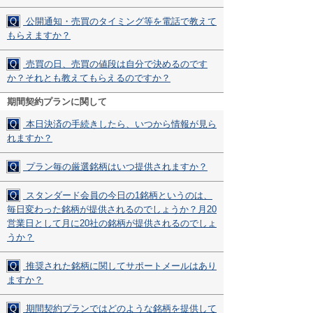
Q
公開通知・売買のタイミング等を電話で教えて
もらえますか？
Q
売買の日、売買の値段は自分で決めるのです
か？それとも教えてもらえるのですか？
期間契約プランに関して
Q
本日決済の手続きしたら、いつから情報が見ら
れますか？
Q
プラン毎の厳選銘柄はいつ提供されますか？
Q
スタンダード会員の今日の1銘柄というのは、
毎日変わった銘柄が提供されるのでしょうか？月20
営業日として月に20社の銘柄が提供されるのでしょ
うか？
Q
推奨された銘柄に関してサポートメールはあり
ますか？
Q
期間契約プランではどのような銘柄を提供して