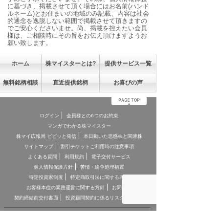
に基づき、掲載させて頂く場合にはお名前(ハンド
ルネーム)とお住まいの地域のみ記載、内容は社会
的通念を逸脱しない範囲で掲載させて頂きますの
でご安心くださいませ。尚、掲載を控えたい会員
様は、ご相談時にその旨をお伝え頂けますようお
願い致します。
ホーム
株マイスターとは?
提供サービス一覧
無料銘柄相談
直近提供銘柄
お喜びの声
ログイン
会員様との6つのお約束
マンガでわかる株マイスター
株マイ広報局 ビビッと発信
本日動いた思惑株と関連株
サイトマップ
割引チケットご利用時の注意事項
よくある質問
利用規約
電子交付サービス
個人情報保護方針
苦情・紛争処理措置
特定投資家制度
特定商取引法に関する表記
お客様本位の業務運営に関する方針
お問合せ
契約締結前交付書面
投資顧問契約に係るリスクについて
[ 重要事項、注意事項 ]