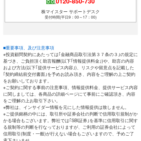
0120-850-730
株マイスター サポートデスク
受付時間(平日9：00～17：00)
■重要事項、及び注意事項
※投資顧問契約にあたっては｢金融商品取引法第３７条の３｣の規定に
基づき、ご負担頂く助言報酬(以下｢情報提供料金｣)や、助言の内容
および方法(以下｢提供サービス内容｣)、リスクや留意点を記載した
｢契約締結前交付書面｣を予めお読み頂き、内容をご理解の上ご契約
をお願いしております。
※ご契約に関する事前の注意事項、情報提供料金、提供サービス内容
に関しましては、各商品の詳細ページにて事前にご確認頂き、内容
をご理解の上お取引下さい。
※弊社は、インサイダー情報を元にした情報提供は致しません。
※ご提供銘柄の中には、取引所や証券会社の判断で信用取引規制がか
かる場合もございます。弊社では｢SBI証券｣を基準に信用取引に関す
る規制等の判断を行なっておりますが、ご利用の証券会社によって
信用取引(制度・一般)が行えない場合もございますので、予めご了
承下さいませ。