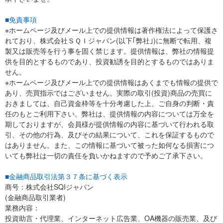
■免責事項
※ホームページ及びメール上での提供情報は著作権法によって保護さ
れており、株式会社ＳＱＩジャパン(以下｢弊社｣)に無断で転用、複
製又は販売等を行う事を固く禁じます。提供情報は、弊社の情報提
供を目的とするものであり、投資勧誘を目的とするものではありま
せん。
※ホームページ及びメール上での提供情報はあくまでも情報の提供で
あり、売買指示ではございません。実際の取引(投資)商品の売買に
おきましては、自己資金枠等を十分考慮した上、ご自身の判断・責
任のもとご利用下さい。弊社は、提供情報の内容については万全を
期しておりますが、会員様が提供情報の内容に基づいて行われる取
引、その他の行為、及びその結果について、これを保証するもので
はありません。また、この情報に基づいて被った如何なる損害につ
いても弊社は一切の責任を負いかねますので予めご了承下さい。
■金融商品取引法第３７条に基づく表示
商号：株式会社SQIジャパン
(金融商品取引業者)
業務内容：
投資助言・代理業、インターネット広告業、OA機器の販売業、及び