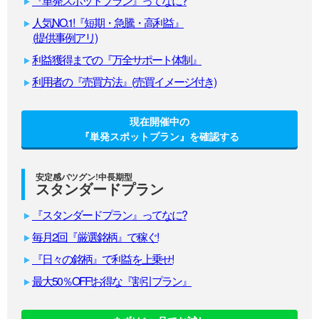
『単発スポットプラン』ってなに?
人気NO.1!『短期・急騰・高利益』
(提供事例アリ)
利益獲得までの『万全サポート体制』
利用者の『売買方法』(売買イメージ付き)
現在開催中の
『単発スポットプラン』を確認する
安定感バツグン!中長期型
スタンダードプラン
『スタンダードプラン』ってなに?
毎月2回『厳選銘柄』で稼ぐ!
『日々の銘柄』で利益を上乗せ!
最大50％OFF!お得な『割引プラン』