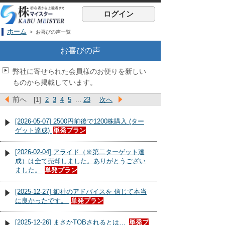
ログイン
ホーム
> お喜びの声一覧
お喜びの声
弊社に寄せられた会員様のお便りを新しい
ものから掲載しています。
前へ
[1]
2
3
4
5
...
23
次へ
[2026-05-07] 2500円前後で1200株購入 (ター
ゲット達成)
単発プラン
[2026-02-04] アライド（※第二ターゲット達
成）は全て売却しました。ありがとうござい
ました。
単発プラン
[2025-12-27] 御社のアドバイスを 信じて本当
に良かったです。
単発プラン
[2025-12-26] まさかTOBされるとは…
単発プ