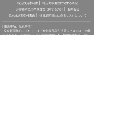
特定投資家制度
特定商取引法に関する表記
お客様本位の業務運営に関する方針
お問合せ
契約締結前交付書面
投資顧問契約に係るリスクについて
[ 重要事項、注意事項 ]
*投資顧問契約にあたっては「金融商品取引法第３７条の３」の規
定に基づき、ご負担いただく助言報酬(以下「情報提供料金」)や、
助言の内容および方法(以下「提供サービス内容」)、リスクや留意
点を記載した「契約締結前の書面」をあらかじめお読みいただき、
内容をご理解の上ご契約をお願いしております。
*各商品等に際してご負担いただく手数料等は商品ごとに異なりま
すので、詳細につきましては、「株マイスター」WEBサイトの当
該商品等のページ、契約締結前の書面等をご確認ください。
*投資顧問契約による各商品の報酬金額 期間契約プラン スタンダ
ードプラン：25,000円（1ヶ月コース）〜150,000円（1年コー
ス） マスタープラン：100,000円（1ヶ月コース）〜750,000円
（1年コース） マスターEXプラン：500,000円（3ヶ月コース）〜
1,500,000円（1年コース）｜単発スポットプラン：10,000円〜
300,000円｜ポイントプラン：5,000円（60pt付与）〜50,000円
（700pt付与）｜銘柄サポートプラン：1,000円〜60,000円｜あん
しんパックEXプラン：10,000円（1ヶ月コース）〜240,000円（2
年コース）｜銘柄Choice!!プラン：5,000円（1ヶ月コース）〜
50,000円（1年コース）（※全て消費税含む。別途、インターネッ
ト利用に係る通信費および、振込でのお申込みの場合は振込手数料
がかかります。）
*ご契約に関する事前の注意事項、情報提供料金、提供サービス内
容に関しましては、各商品の詳細ページにて事前にご確認いただ
き、内容をご理解の上お取引ください。