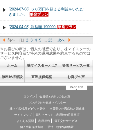
[2024-07-08] ６０万円を超える利益をいただ
きました。
単発プラン
[2024-04-08] 利益額 190000
単発プラン
前へ
[1]
2
3
4
5
...
23
次へ
※お喜びの声は、個人の感想であり、株マイスターの
サービス内容及び将来の運用成果を約束するものでは
ございません。
ホーム
株マイスターとは?
提供サービス一覧
無料銘柄相談
直近提供銘柄
お喜びの声
ログイン
会員様との6つのお約束
マンガでわかる株マイスター
株マイ広報局 ビビッと発信
本日動いた思惑株と関連株
サイトマップ
割引チケットご利用時の注意事項
よくある質問
利用規約
電子交付サービス
個人情報保護方針
苦情・紛争処理措置