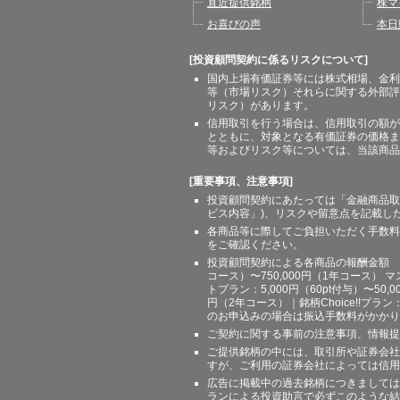
直近提供銘柄
株マ
お喜びの声
本日
[投資顧問契約に係るリスクについて]
国内上場有価証券等には株式相場、金利
等（市場リスク）それらに関する外部評
リスク）があります。
信用取引を行う場合は、信用取引の額が
とともに、対象となる有価証券の価格ま
等およびリスク等については、当該商品
[重要事項、注意事項]
投資顧問契約にあたっては「金融商品取
ビス内容」)、リスクや留意点を記載し
各商品等に際してご負担いただく手数料
をご確認ください。
投資顧問契約による各商品の報酬金額 期間
コース）〜750,000円（1年コース） マ
トプラン：5,000円（60pt付与）〜50,
円（2年コース）｜銘柄Choice!!プ
のお申込みの場合は振込手数料がかかり
ご契約に関する事前の注意事項、情報提
ご提供銘柄の中には、取引所や証券会社
すが、ご利用の証券会社によっては信用
広告に掲載中の過去銘柄につきましては
ランによる投資助言で必ずこのような結