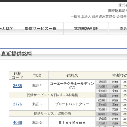
株式
関東財務局長
一般社団法人 資産運用業協会 会員番号 
直近提供銘柄
銘柄
市場
銘柄名
推奨後
コード
提供日
終値
25
コーエーテクモホールディン
3635
東証Ｐ
高値日
高値
25
グス
安値日
安値
25
提供サービス：今日の1～3本銘柄
25
掲載日
終値
提供日
終値
25
3776
東証Ｓ
ブロードバンドタワー
高値日
高値
25
安値日
安値
25
提供サービス：兜町の噂
25
掲載日
終値
提供日
終値
25
4069
東証Ｇ
ＢｌｕｅＭｅｍｅ
高値日
高値
25