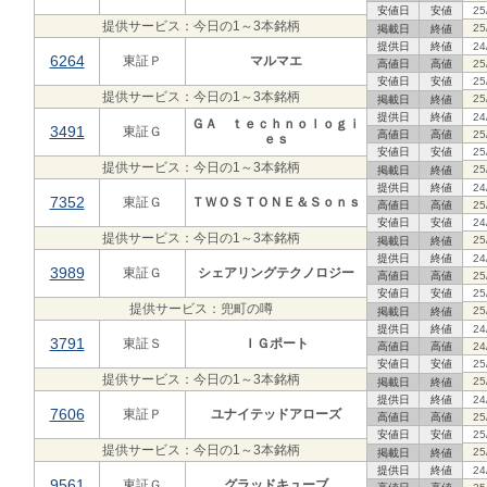
安値日
安値
25
提供サービス：今日の1～3本銘柄
25
掲載日
終値
提供日
終値
24
6264
東証Ｐ
マルマエ
高値日
高値
25
安値日
安値
25
提供サービス：今日の1～3本銘柄
25
掲載日
終値
提供日
終値
24
ＧＡ ｔｅｃｈｎｏｌｏｇｉ
3491
東証Ｇ
高値日
高値
25
ｅｓ
安値日
安値
25
提供サービス：今日の1～3本銘柄
25
掲載日
終値
提供日
終値
24
7352
東証Ｇ
ＴＷＯＳＴＯＮＥ＆Ｓｏｎｓ
高値日
高値
25
安値日
安値
24
提供サービス：今日の1～3本銘柄
25
掲載日
終値
提供日
終値
24
3989
東証Ｇ
シェアリングテクノロジー
高値日
高値
25
安値日
安値
25
提供サービス：兜町の噂
25
掲載日
終値
提供日
終値
24
3791
東証Ｓ
ＩＧポート
高値日
高値
24
安値日
安値
25
提供サービス：今日の1～3本銘柄
25
掲載日
終値
提供日
終値
24
7606
東証Ｐ
ユナイテッドアローズ
高値日
高値
25
安値日
安値
25
提供サービス：今日の1～3本銘柄
25
掲載日
終値
提供日
終値
24
9561
東証Ｇ
グラッドキューブ