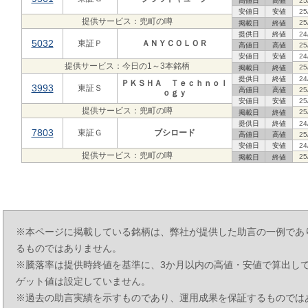
高値日
高値
25
安値日
安値
25
提供サービス：兜町の噂
25
掲載日
終値
提供日
終値
24
5032
東証Ｐ
ＡＮＹＣＯＬＯＲ
高値日
高値
25
安値日
安値
24
提供サービス：今日の1～3本銘柄
25
掲載日
終値
提供日
終値
24
ＰＫＳＨＡ Ｔｅｃｈｎｏｌ
3993
東証Ｓ
高値日
高値
25
ｏｇｙ
安値日
安値
25
提供サービス：兜町の噂
25
掲載日
終値
提供日
終値
24
7803
東証Ｇ
ブシロード
高値日
高値
25
安値日
安値
24
提供サービス：兜町の噂
25
掲載日
終値
※本ページに掲載している銘柄は、弊社が提供した助言の一例であ
るものではありません。
※騰落率は提供時終値を基準に、3か月以内の高値・安値で算出し
ゲット値は設定していません。
※過去の助言実績を示すものであり、運用成果を保証するものでは