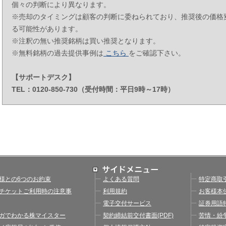
個々の判断により異なります。
※売却のタイミングは顧客の判断に委ねられており、推奨後の価格
る可能性があります。
※注釈の無い推奨銘柄は買い推奨となります。
※無料銘柄の過去提供事例は
こちら
をご確認下さい。
【サポートデスク】
TEL：0120-850-730（受付時間：平日9時～17時）
様との6つのお約束
よくある質問
特定商取
チケットご利用時の注意事
利用規約
お客様本
電子交付サービス
証券用語
ガでわかる株マイスター
契約締結前交付書面(PDF)
苦情・紛