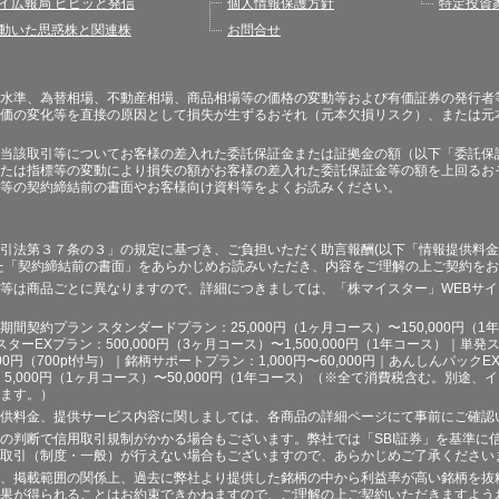
イ広報局 ビビッと発信
個人情報保護方針
特定投資
動いた思惑株と関連株
お問合せ
水準、為替相場、不動産相場、商品相場等の価格の変動等および有価証券の発行者
価の変化等を直接の原因として損失が生ずるおそれ（元本欠損リスク）、または元
当該取引等についてお客様の差入れた委託保証金または証拠金の額（以下「委託保
たは指標等の変動により損失の額がお客様の差入れた委託保証金等の額を上回るお
等の契約締結前の書面やお客様向け資料等をよくお読みください。
引法第３７条の３」の規定に基づき、ご負担いただく助言報酬(以下「情報提供料金
た「契約締結前の書面」をあらかじめお読みいただき、内容をご理解の上ご契約を
等は商品ごとに異なりますので、詳細につきましては、「株マイスター」WEBサ
契約プラン スタンダードプラン：25,000円（1ヶ月コース）〜150,000円（1年コ
スターEXプラン：500,000円（3ヶ月コース）〜1,500,000円（1年コース）｜単発ス
000円（700pt付与）｜銘柄サポートプラン：1,000円〜60,000円｜あんしんパックEX
ラン：5,000円（1ヶ月コース）〜50,000円（1年コース）（※全て消費税含む。別
ます。）
供料金、提供サービス内容に関しましては、各商品の詳細ページにて事前にご確認
の判断で信用取引規制がかかる場合もございます。弊社では「SBI証券」を基準に
取引（制度・一般）が行えない場合もございますので、あらかじめご了承ください
、掲載範囲の関係上、過去に弊社より提供した銘柄の中から利益率が高い銘柄を抜
果が得られることはお約束できかねますので、ご理解の上ご契約いただきますよう