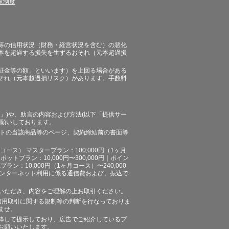
家制度
等の信用状況（財務・経営状況を含む）の悪化
本を超過する損失を生ずるおそれ（元本超過損
証金等の額」といいます）を上回る場合がある
それ（元本超過損リスク）があります。手数料
」)や、助言の内容および方法(以下「提供サー
お願いしております。
イトの当該商品等のページ、契約締結前の書面等
ース） マスタープラン：100,000円（1ヶ月
ポットプラン：10,000円〜300,000円｜ポイン
プラン：10,000円（1ヶ月コース）〜240,000
途、インターネット利用に係る通信費および、振込で
いただき、内容をご理解の上お取引ください。
信用取引に関する規制等の判断を行なっておりま
ませ。
粋して提示しており、広告でご紹介しているプ
お願いいたします。