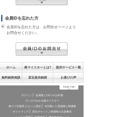
会員IDを忘れた方
会員IDを忘れた方は、お問合せページより
お問合せください。
ホーム
株マイスターとは?
提供サービス一覧
無料銘柄相談
直近提供銘柄
お喜びの声
ログイン
会員様との6つのお約束
マンガでわかる株マイスター
株マイ広報局 ビビッと発信
本日動いた思惑株と関連株
サイトマップ
割引チケットご利用時の注意事項