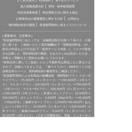
よくある質問
利用規約
電子交付サービス
個人情報保護方針
苦情・紛争処理措置
特定投資家制度
特定商取引法に関する表記
お客様本位の業務運営に関する方針
お問合せ
契約締結前交付書面
投資顧問契約に係るリスクについて
[ 重要事項、注意事項 ]
*投資顧問契約にあたっては「金融商品取引法第３７条の３」の規
定に基づき、ご負担いただく助言報酬(以下「情報提供料金」)や、
助言の内容および方法(以下「提供サービス内容」)、リスクや留意
点を記載した「契約締結前の書面」をあらかじめお読みいただき、
内容をご理解の上ご契約をお願いしております。
*各商品等に際してご負担いただく手数料等は商品ごとに異なりま
すので、詳細につきましては、「株マイスター」WEBサイトの当
該商品等のページ、契約締結前の書面等をご確認ください。
*投資顧問契約による各商品の報酬金額 期間契約プラン スタンダ
ードプラン：25,000円（1ヶ月コース）〜150,000円（1年コー
ス） マスタープラン：100,000円（1ヶ月コース）〜750,000円
（1年コース） マスターEXプラン：500,000円（3ヶ月コース）〜
1,500,000円（1年コース）｜単発スポットプラン：10,000円〜
300,000円｜ポイントプラン：5,000円（60pt付与）〜50,000円
（700pt付与）｜銘柄サポートプラン：1,000円〜60,000円｜あん
しんパックEXプラン：10,000円（1ヶ月コース）〜240,000円（2
年コース）｜銘柄Choice!!プラン：5,000円（1ヶ月コース）〜
50,000円（1年コース）（※全て消費税含む。別途、インターネッ
ト利用に係る通信費および、振込でのお申込みの場合は振込手数料
がかかります。）
*ご契約に関する事前の注意事項、情報提供料金、提供サービス内