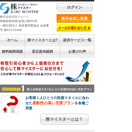
ログイン
株式会社SQIジャパン
関東財務局長(金商) 第850号
一般社団法人 資産運用業協会 会員番
号 第012-02468
ホーム
株マイスターとは?
提供サービス一覧
無料銘柄相談
直近提供銘柄
お喜びの声
お客様１人ひとりの投資スタイルに合わ
柔軟性の高い充実プラン
せた
を各種ご
用意
株マイスターとは？