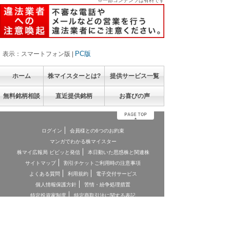
※一部コンテンツは有料です
PC版
表示：スマートフォン版 |
ホーム
株マイスターとは?
提供サービス一覧
無料銘柄相談
直近提供銘柄
お喜びの声
ログイン
会員様との6つのお約束
マンガでわかる株マイスター
株マイ広報局 ビビッと発信
本日動いた思惑株と関連株
サイトマップ
割引チケットご利用時の注意事項
よくある質問
利用規約
電子交付サービス
個人情報保護方針
苦情・紛争処理措置
特定投資家制度
特定商取引法に関する表記
お客様本位の業務運営に関する方針
お問合せ
契約締結前交付書面
投資顧問契約に係るリスクについて