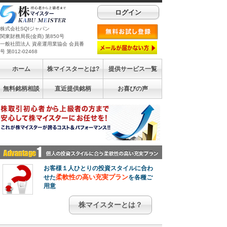
ログイン
株式会社SQIジャパン
関東財務局長(金商) 第850号
一般社団法人 資産運用業協会 会員番
号 第012-02468
ホーム
株マイスターとは?
提供サービス一覧
無料銘柄相談
直近提供銘柄
お喜びの声
お客様１人ひとりの投資スタイルに合わ
柔軟性の高い充実プラン
せた
を各種ご
用意
株マイスターとは？