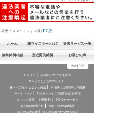
※一部コンテンツは有料です
PC版
表示：スマートフォン版 |
ホーム
株マイスターとは?
提供サービス一覧
無料銘柄相談
直近提供銘柄
お喜びの声
ログイン
会員様との6つのお約束
マンガでわかる株マイスター
株マイ広報局 ビビッと発信
本日動いた思惑株と関連株
サイトマップ
割引チケットご利用時の注意事項
よくある質問
利用規約
電子交付サービス
個人情報保護方針
苦情・紛争処理措置
特定投資家制度
特定商取引法に関する表記
お客様本位の業務運営に関する方針
お問合せ
契約締結前交付書面
投資顧問契約に係るリスクについて