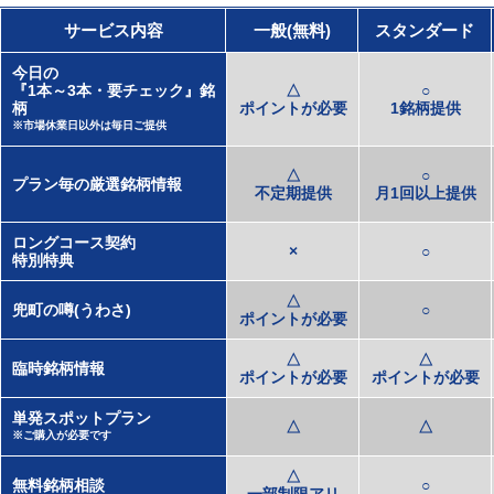
サービス内容
一般(無料)
スタンダード
今日の
『1本～3本・要チェック』銘
△
○
柄
ポイントが必要
1銘柄提供
※市場休業日以外は毎日ご提供
△
○
プラン毎の厳選銘柄情報
不定期提供
月1回以上提供
ロングコース契約
×
○
特別特典
△
兜町の噂(うわさ)
○
ポイントが必要
△
△
臨時銘柄情報
ポイントが必要
ポイントが必要
単発スポットプラン
△
△
※ご購入が必要です
△
無料銘柄相談
○