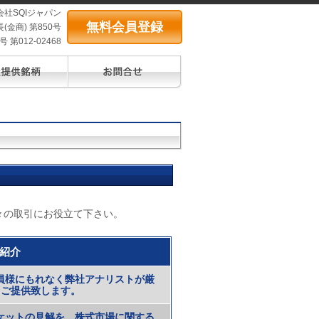
会社SQIジャパン
無料会員登録
(金商) 第850号
第012-02468
々の取引にお役立て下さい。
紹介
員様にもれなく弊社アナリストが厳
てご提供致します。
ケットの見解を、株式市場に関する