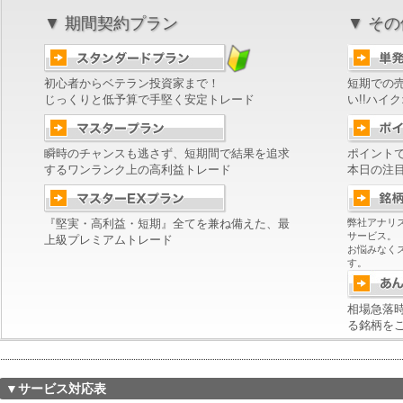
▼ 期間契約プラン
▼ そ
初心者からベテラン投資家まで！
短期での
じっくりと低予算で手堅く安定トレード
い!!ハイ
瞬時のチャンスも逃さず、短期間で結果を追求
ポイント
するワンランク上の高利益トレード
本日の注
『堅実・高利益・短期』全てを兼ね備えた、最
弊社アナリ
サービス。
上級プレミアムトレード
お悩みなく
す。
相場急落
る銘柄を
▼サービス対応表