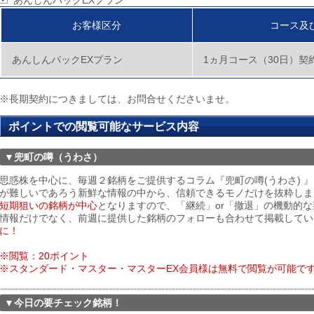
あんしんパックEXプラン
お客様区分
コース及
あんしんパックEXプラン
1ヵ月コース（30日）契
※長期契約につきましては、お問合せくださいませ。
ポイントでの閲覧可能なサービス内容
▼兜町の噂（うわさ）
思惑株を中心に、毎週２銘柄をご提供するコラム『兜町の噂(うわさ) 
が難しいであろう新鮮な情報の中から、信頼できるモノだけを抜粋しま
短期狙いの銘柄が中心
となりますので、「継続」or「撤退」の機動的
情報だけでなく、前週に提供した銘柄のフォローも合わせて掲載してい
に！
※閲覧：20ポイント
※スタンダード・マスター・マスターEX会員様は無料で閲覧が可能で
▼今日の要チェック銘柄！