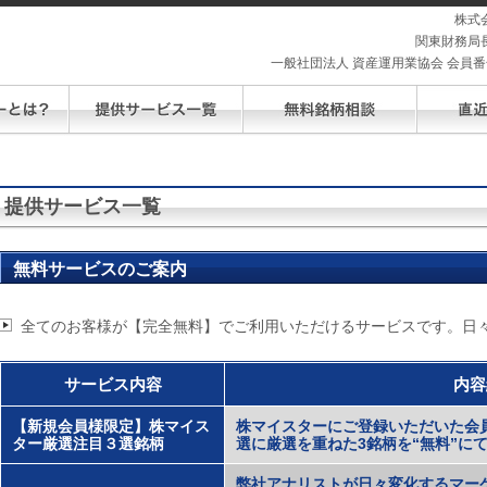
株式
関東財務局長
一般社団法人 資産運用業協会 会員番号 
提供サービス一覧
無料サービスのご案内
全てのお客様が【完全無料】でご利用いただけるサービスです。日
サービス内容
内容
【新規会員様限定】株マイス
株マイスターにご登録いただいた会
ター厳選注目３選銘柄
選に厳選を重ねた3銘柄を“無料”に
弊社アナリストが日々変化するマー