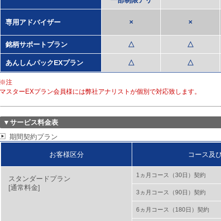
一部制限アリ
専用アドバイザー
×
×
銘柄サポートプラン
△
△
あんしんパックEXプラン
△
△
※注
マスターEXプラン会員様には弊社アナリストが個別で対応致します。
▼サービス料金表
期間契約プラン
お客様区分
コース及び
1ヵ月コース（30日）契約
スタンダードプラン
[通常料金]
3ヵ月コース（90日）契約
6ヵ月コース（180日）契約