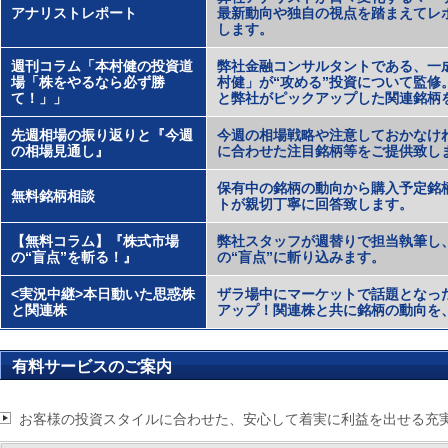
アナリストレポート
最新動向や独自の視点を踏まえてレ
します。
週刊コラム「本村健の投資道
弊社金融コンサルタントである、一成
場「株をやるなら必ず勝
村健」が“攻める”投資について監修
て！」」
と弊社がピックアップした関連銘柄
先週相場の振り返りと『今週
今週の相場戦略や注意しておかなけ
の相場見通し』
に合わせた注目銘柄等をご提供致し
保有中の銘柄の動向から購入予定銘
無料銘柄相談
トが親切丁寧に回答致します。
【無料コラム】『株式市場
弊社スタッフが週替りで担当執筆し
の“盲点”を斬る！』
の“盲点”に斬り込みます。
<実況中継>本日動いた思惑株
ザラ場中にマーケットで話題となっ
と関連株
アップ！関連株と共に銘柄の動向を
有料サービスのご案内
お客様の投資スタイルに合わせた、安心して着実に利益を出せる充