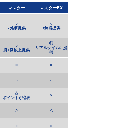
マスター
マスターEX
○
○
2銘柄提供
3銘柄提供
◎
○
リアルタイムに提
月1回以上提供
供
×
×
○
○
△
×
ポイントが必要
△
△
○
○