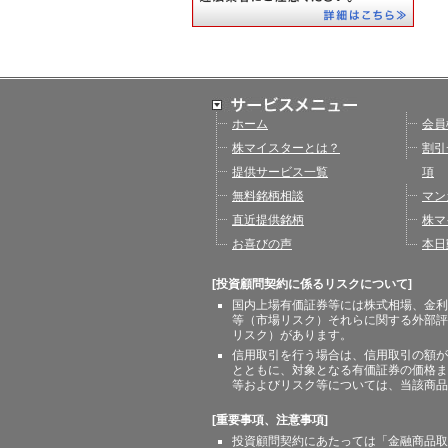
ホーム
会員
株マイスターとは？
割引
提供サービス一覧
項
無料銘柄相談
マン
直近提供銘柄
株マ
お喜びの声
本日
[投資顧問契約に係るリスクについて]
国内上場有価証券等には株式相場、金利
等（市場リスク）それらに関する外部評
リスク）があります。
信用取引を行う場合は、信用取引の額が
とともに、対象となる有価証券の価格ま
等およびリスク等については、当該商品
[重要事項、注意事項]
投資顧問契約にあたっては「金融商品取