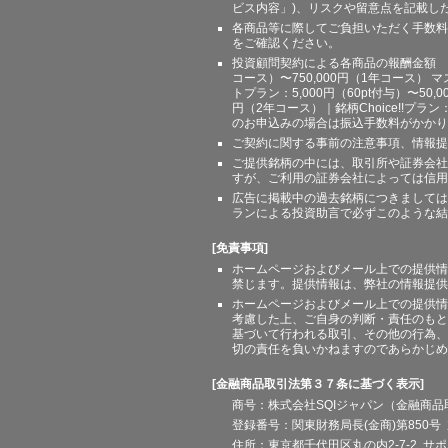
ビス内容」)、リスクや留意点を記載し
各商品等に際してご負担いただく手数料
をご確認ください。
投資顧問契約による各商品の報酬金額 期間
コース）〜750,000円（1年コース） マ
トプラン：5,000円（60pt付与）〜50,
円（2年コース）｜銘柄Choice!!プ
のお申込みの場合は振込手数料がかかり
ご契約に関する事前の注意事項、情報提
ご提供銘柄の中には、取引所や証券会社
すが、ご利用の証券会社によっては信用
広告に掲載中の過去銘柄につきましては
ランによる投資助言で必ずこのような結
[免責事項]
ホームページおよびメール上での提供情
禁じます。提供情報は、弊社の情報提供
ホームページおよびメール上での提供情
考慮した上、ご自身の判断・責任のもと
基づいて行われる取引、その他の行為、
切の責任を負いかねますのであらかじめ
[金融商品取引法第３７条に基づく表示]
商号：株式会社SQIジャパン（金融商
登録番号：関東財務局長(金商)第850号 
住所：東京都千代田区丸の内2-7-2 サポート