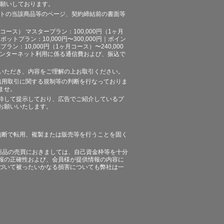
お願いしております。
イトの当該商品等のページ、契約締結前の書面等
ース） マスタープラン：100,000円（1ヶ月
ポットプラン：10,000円〜300,000円｜ポイン
プラン：10,000円（1ヶ月コース）〜240,000
途、インターネット利用に係る通信費および、振込で
いただき、内容をご理解の上お取引ください。
信用取引に関する規制等の判断を行なっておりま
ませ。
粋して提示しており、広告でご紹介しているプ
お願いいたします。
無断で転用、複製または販売等を行うことを固く
商品の売買におきましては、自己資金枠等を十分
報の正確性および、会員様が提供情報の内容に
づいて被ったいかなる損害についても弊社は一