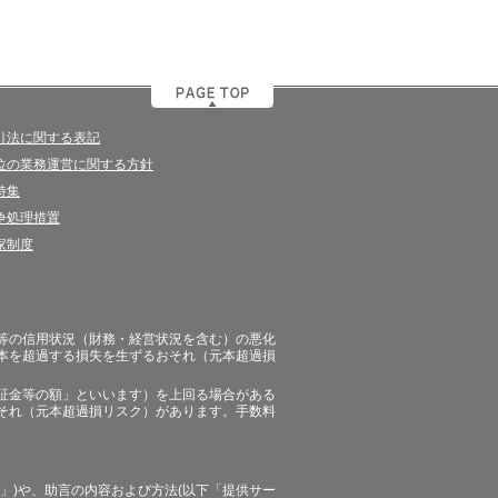
引法に関する表記
位の業務運営に関する方針
特集
争処理措置
家制度
等の信用状況（財務・経営状況を含む）の悪化
本を超過する損失を生ずるおそれ（元本超過損
証金等の額」といいます）を上回る場合がある
それ（元本超過損リスク）があります。手数料
」)や、助言の内容および方法(以下「提供サー