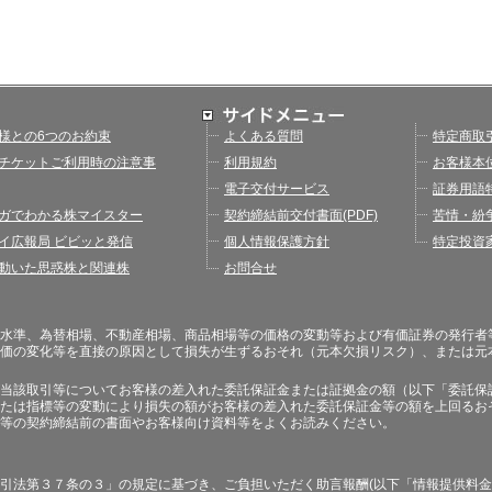
様との6つのお約束
よくある質問
特定商取
チケットご利用時の注意事
利用規約
お客様本
電子交付サービス
証券用語
ガでわかる株マイスター
契約締結前交付書面(PDF)
苦情・紛
イ広報局 ビビッと発信
個人情報保護方針
特定投資
動いた思惑株と関連株
お問合せ
水準、為替相場、不動産相場、商品相場等の価格の変動等および有価証券の発行者
価の変化等を直接の原因として損失が生ずるおそれ（元本欠損リスク）、または元
当該取引等についてお客様の差入れた委託保証金または証拠金の額（以下「委託保
たは指標等の変動により損失の額がお客様の差入れた委託保証金等の額を上回るお
等の契約締結前の書面やお客様向け資料等をよくお読みください。
引法第３７条の３」の規定に基づき、ご負担いただく助言報酬(以下「情報提供料金