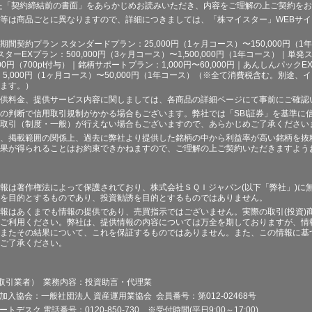
た「契約締結前の書面」をあらかじめお読みいただき、内容をご理解の上ご契約を
等は商品ごとに異なりますので、詳細につきましては、「株マイスター」WEBサ
契約プラン スタンダードプラン：25,000円（1ヶ月コース）〜150,000円（1年コ
スターEXプラン：500,000円（3ヶ月コース）〜1,500,000円（1年コース）｜単発ス
000円（700pt付与）｜銘柄サポートプラン：1,000円〜60,000円｜あんしんパックEX
ラン：5,000円（1ヶ月コース）〜50,000円（1年コース）（※全て消費税含む。別
ます。）
供料金、提供サービス内容に関しましては、各商品の詳細ページにて事前にご確認
の判断で信用取引規制がかかる場合もございます。弊社では「SBI証券」を基準に
取引（制度・一般）が行えない場合もございますので、あらかじめご了承ください
、掲載範囲の関係上、過去に弊社より提供した銘柄の中から利益率が高い銘柄を抜
果が得られることはお約束できかねますので、ご理解の上ご契約いただきますよう
報は著作権法によって保護されており、株式会社ＳＱＩジャパン(以下「弊社」)に
を目的とするものであり、投資勧誘を目的とするものではありません。
報はあくまでも情報の提供であり、売買指示ではございません。実際の取引(投資)
ご利用ください。弊社は、提供情報の内容については万全を期しておりますが、情
またその結果について、これを保証するものではありません。また、この情報に基
ご了承ください。
品取引業者） 業務内容：投資助言・代理業
加入協会：一般社団法人 資産運用業協会 会員番号：第012-02468号
デスク 電話番号：0120-850-730 ※受付時間(平日9:00～17:00)