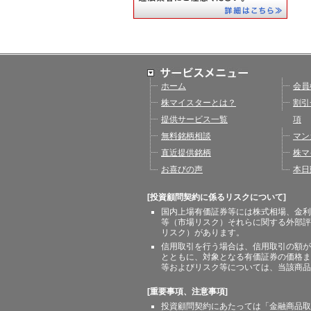
ホーム
会員
株マイスターとは？
割引
提供サービス一覧
項
無料銘柄相談
マン
直近提供銘柄
株マ
お喜びの声
本日
[投資顧問契約に係るリスクについて]
国内上場有価証券等には株式相場、金利
等（市場リスク）それらに関する外部評
リスク）があります。
信用取引を行う場合は、信用取引の額が
とともに、対象となる有価証券の価格ま
等およびリスク等については、当該商品
[重要事項、注意事項]
投資顧問契約にあたっては「金融商品取