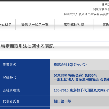
株式
関東財務局長
一般社団法人 資産運用業協会 会員番号 
特定商取引法に関する表記
事業者名
株式会社SQIジャパン
関東財務局長(金商) 第850号
登録番号
一般社団法人 資産運用業協会 会員番号:
会社所在地
100-7010 東京都千代田区丸の内2-7
代表者氏名
樋口健一郎