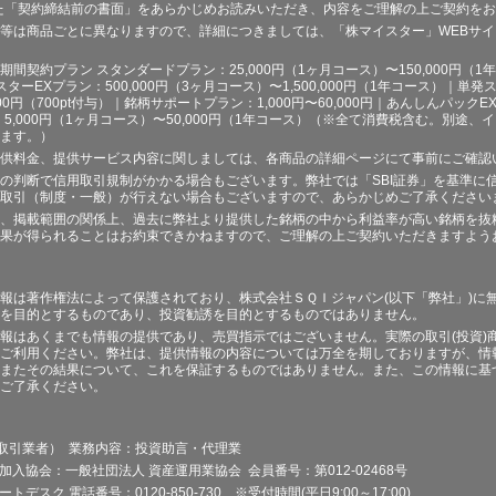
た「契約締結前の書面」をあらかじめお読みいただき、内容をご理解の上ご契約を
等は商品ごとに異なりますので、詳細につきましては、「株マイスター」WEBサ
契約プラン スタンダードプラン：25,000円（1ヶ月コース）〜150,000円（1年コ
スターEXプラン：500,000円（3ヶ月コース）〜1,500,000円（1年コース）｜単発ス
000円（700pt付与）｜銘柄サポートプラン：1,000円〜60,000円｜あんしんパックEX
ラン：5,000円（1ヶ月コース）〜50,000円（1年コース）（※全て消費税含む。別
ます。）
供料金、提供サービス内容に関しましては、各商品の詳細ページにて事前にご確認
の判断で信用取引規制がかかる場合もございます。弊社では「SBI証券」を基準に
取引（制度・一般）が行えない場合もございますので、あらかじめご了承ください
、掲載範囲の関係上、過去に弊社より提供した銘柄の中から利益率が高い銘柄を抜
果が得られることはお約束できかねますので、ご理解の上ご契約いただきますよう
報は著作権法によって保護されており、株式会社ＳＱＩジャパン(以下「弊社」)に
を目的とするものであり、投資勧誘を目的とするものではありません。
報はあくまでも情報の提供であり、売買指示ではございません。実際の取引(投資)
ご利用ください。弊社は、提供情報の内容については万全を期しておりますが、情
またその結果について、これを保証するものではありません。また、この情報に基
ご了承ください。
品取引業者） 業務内容：投資助言・代理業
加入協会：一般社団法人 資産運用業協会 会員番号：第012-02468号
デスク 電話番号：0120-850-730 ※受付時間(平日9:00～17:00)