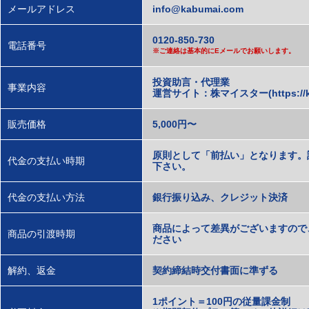
メールアドレス
info@kabumai.com
0120-850-730
電話番号
※ご連絡は基本的にEメールでお願いします。
投資助言・代理業
事業内容
運営サイト：株マイスター(https://ka
販売価格
5,000円〜
原則として「前払い」となります。
代金の支払い時期
下さい。
代金の支払い方法
銀行振り込み、クレジット決済
商品によって差異がございますので
商品の引渡時期
ださい
解約、返金
契約締結時交付書面に準ずる
1ポイント＝100円の従量課金制