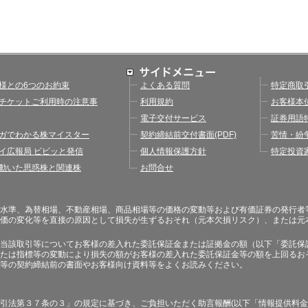
様との6つのお約束
よくある質問
特定商取
チケットご利用時の注意事
利用規約
お客様本
電子交付サービス
証券用語
ガでわかる株マイスター
契約締結前交付書面(PDF)
苦情・紛
イ広報局 ビビッと発信
個人情報保護方針
特定投資
動いた思惑株と関連株
お問合せ
水準、為替相場、不動産相場、商品相場等の価格の変動等および有価証券の発行者
価の変化等を直接の原因として損失が生ずるおそれ（元本欠損リスク）、または元
当該取引等についてお客様の差入れた委託保証金または証拠金の額（以下「委託保
たは指標等の変動により損失の額がお客様の差入れた委託保証金等の額を上回るお
等の契約締結前の書面やお客様向け資料等をよくお読みください。
引法第３７条の３」の規定に基づき、ご負担いただく助言報酬(以下「情報提供料金