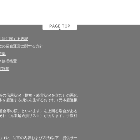
引法に関する表記
位の業務運営に関する方針
特集
争処理措置
家制度
等の信用状況（財務・経営状況を含む）の悪化
本を超過する損失を生ずるおそれ（元本超過損
証金等の額」といいます）を上回る場合がある
それ（元本超過損リスク）があります。手数料
」)や、助言の内容および方法(以下「提供サー