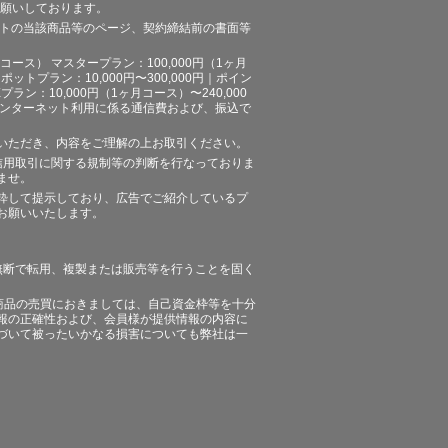
お願いしております。
イトの当該商品等のページ、契約締結前の書面等
ース） マスタープラン：100,000円（1ヶ月
ポットプラン：10,000円〜300,000円｜ポイン
プラン：10,000円（1ヶ月コース）〜240,000
途、インターネット利用に係る通信費および、振込で
いただき、内容をご理解の上お取引ください。
信用取引に関する規制等の判断を行なっておりま
ませ。
粋して提示しており、広告でご紹介しているプ
お願いいたします。
無断で転用、複製または販売等を行うことを固く
商品の売買におきましては、自己資金枠等を十分
報の正確性および、会員様が提供情報の内容に
づいて被ったいかなる損害についても弊社は一