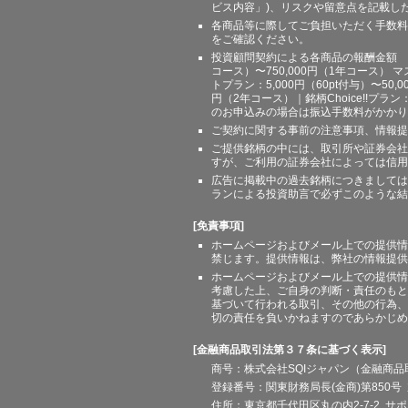
ビス内容」)、リスクや留意点を記載し
各商品等に際してご負担いただく手数料
をご確認ください。
投資顧問契約による各商品の報酬金額 期間
コース）〜750,000円（1年コース） マ
トプラン：5,000円（60pt付与）〜50,
円（2年コース）｜銘柄Choice!!プ
のお申込みの場合は振込手数料がかかり
ご契約に関する事前の注意事項、情報提
ご提供銘柄の中には、取引所や証券会社
すが、ご利用の証券会社によっては信用
広告に掲載中の過去銘柄につきましては
ランによる投資助言で必ずこのような結
[免責事項]
ホームページおよびメール上での提供情
禁じます。提供情報は、弊社の情報提供
ホームページおよびメール上での提供情
考慮した上、ご自身の判断・責任のもと
基づいて行われる取引、その他の行為、
切の責任を負いかねますのであらかじめ
[金融商品取引法第３７条に基づく表示]
商号：株式会社SQIジャパン（金融商
登録番号：関東財務局長(金商)第850号 
住所：東京都千代田区丸の内2-7-2 サポート