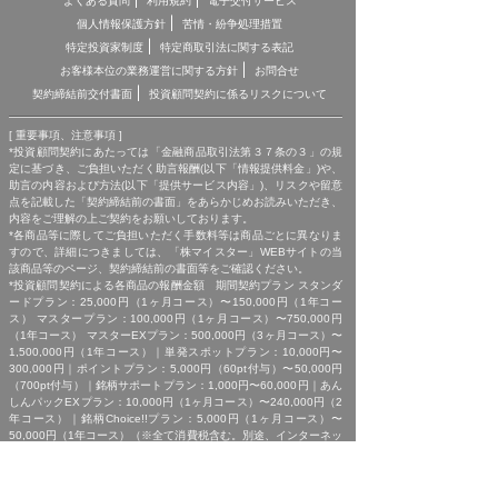
よくある質問
利用規約
電子交付サービス
個人情報保護方針
苦情・紛争処理措置
特定投資家制度
特定商取引法に関する表記
お客様本位の業務運営に関する方針
お問合せ
契約締結前交付書面
投資顧問契約に係るリスクについて
[ 重要事項、注意事項 ]
*投資顧問契約にあたっては「金融商品取引法第３７条の３」の規
定に基づき、ご負担いただく助言報酬(以下「情報提供料金」)や、
助言の内容および方法(以下「提供サービス内容」)、リスクや留意
点を記載した「契約締結前の書面」をあらかじめお読みいただき、
内容をご理解の上ご契約をお願いしております。
*各商品等に際してご負担いただく手数料等は商品ごとに異なりま
すので、詳細につきましては、「株マイスター」WEBサイトの当
該商品等のページ、契約締結前の書面等をご確認ください。
*投資顧問契約による各商品の報酬金額 期間契約プラン スタンダ
ードプラン：25,000円（1ヶ月コース）〜150,000円（1年コー
ス） マスタープラン：100,000円（1ヶ月コース）〜750,000円
（1年コース） マスターEXプラン：500,000円（3ヶ月コース）〜
1,500,000円（1年コース）｜単発スポットプラン：10,000円〜
300,000円｜ポイントプラン：5,000円（60pt付与）〜50,000円
（700pt付与）｜銘柄サポートプラン：1,000円〜60,000円｜あん
しんパックEXプラン：10,000円（1ヶ月コース）〜240,000円（2
年コース）｜銘柄Choice!!プラン：5,000円（1ヶ月コース）〜
50,000円（1年コース）（※全て消費税含む。別途、インターネッ
ト利用に係る通信費および、振込でのお申込みの場合は振込手数料
がかかります。）
*ご契約に関する事前の注意事項、情報提供料金、提供サービス内