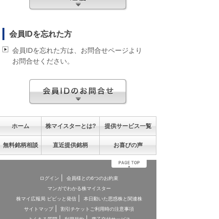
会員IDを忘れた方
会員IDを忘れた方は、お問合せページより
お問合せください。
ホーム
株マイスターとは?
提供サービス一覧
無料銘柄相談
直近提供銘柄
お喜びの声
ログイン
会員様との6つのお約束
マンガでわかる株マイスター
株マイ広報局 ビビッと発信
本日動いた思惑株と関連株
サイトマップ
割引チケットご利用時の注意事項