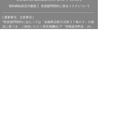
契約締結前交付書面
投資顧問契約に係るリスクについて
[ 重要事項、注意事項 ]
*投資顧問契約にあたっては「金融商品取引法第３７条の３」の規
定に基づき、ご負担いただく助言報酬(以下「情報提供料金」)や、
助言の内容および方法(以下「提供サービス内容」)、リスクや留意
点を記載した「契約締結前の書面」をあらかじめお読みいただき、
内容をご理解の上ご契約をお願いしております。
*各商品等に際してご負担いただく手数料等は商品ごとに異なりま
すので、詳細につきましては、「株マイスター」WEBサイトの当
該商品等のページ、契約締結前の書面等をご確認ください。
*投資顧問契約による各商品の報酬金額 期間契約プラン スタンダ
ードプラン：25,000円（1ヶ月コース）〜150,000円（1年コー
ス） マスタープラン：100,000円（1ヶ月コース）〜750,000円
（1年コース） マスターEXプラン：500,000円（3ヶ月コース）〜
1,500,000円（1年コース）｜単発スポットプラン：10,000円〜
300,000円｜ポイントプラン：5,000円（60pt付与）〜50,000円
（700pt付与）｜銘柄サポートプラン：1,000円〜60,000円｜あん
しんパックEXプラン：10,000円（1ヶ月コース）〜240,000円（2
年コース）｜銘柄Choice!!プラン：5,000円（1ヶ月コース）〜
50,000円（1年コース）（※全て消費税含む。別途、インターネッ
ト利用に係る通信費および、振込でのお申込みの場合は振込手数料
がかかります。）
*ご契約に関する事前の注意事項、情報提供料金、提供サービス内
容に関しましては、各商品の詳細ページにて事前にご確認いただ
き、内容をご理解の上お取引ください。
*ご提供銘柄の中には、取引所や証券会社の判断で信用取引規制が
かかる場合もございます。弊社では「SBI証券」を基準に信用取引
に関する規制等の判断を行なっておりますが、ご利用の証券会社に