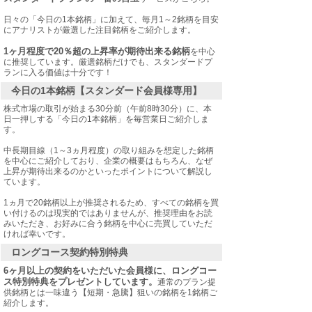
日々の「今日の1本銘柄」に加えて、毎月1～2銘柄を目安
にアナリストが厳選した注目銘柄をご紹介します。
1ヶ月程度で20％超の上昇率が期待出来る銘柄
を中心
に推奨しています。厳選銘柄だけでも、スタンダードプ
ランに入る価値は十分です！
今日の1本銘柄【スタンダード会員様専用】
株式市場の取引が始まる30分前（午前8時30分）に、本
日一押しする「今日の1本銘柄」を毎営業日ご紹介しま
す。
中長期目線（1～3ヵ月程度）の取り組みを想定した銘柄
を中心にご紹介しており、企業の概要はもちろん、なぜ
上昇が期待出来るのかといったポイントについて解説し
ています。
1ヵ月で20銘柄以上が推奨されるため、すべての銘柄を買
い付けるのは現実的ではありませんが、推奨理由をお読
みいただき、お好みに合う銘柄を中心に売買していただ
ければ幸いです。
ロングコース契約特別特典
6ヶ月以上の契約をいただいた会員様に、ロングコー
ス特別特典をプレゼントしています。
通常のプラン提
供銘柄とは一味違う【短期・急騰】狙いの銘柄を1銘柄ご
紹介します。