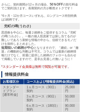
50％OFF
さらに、契約期間が12ヶ月の場合、
の割引料金
でご契約頂けます。長期契約の方が断然オトクです！
*6ヶ月・12か月コースいずれも、ロングコース特別特典
は1銘柄です。
兜町の噂(うわさ)
思惑株を中心に、毎週２銘柄をご提供するコラム『兜町
の噂(うわさ) 』。一般の個人投資家では探し当てるのが
難しいであろう新鮮な情報の中から、信頼できるモノだ
けを抜粋しまとめました。
短期狙いの銘柄が中心
となりますので、「継続」or「撤
退」の機動的な判断は不可欠。コラムでは最新の銘柄情
報だけでなく、前週に提供した銘柄のフォローも合わせ
て掲載していますので、是非お見逃しの無いように！
*スタンダード会員様は無料で閲覧が可能です。
情報提供料金
お客様区分
コースおよび情報提供料金(税込)
スタンダー
1ヵ月コース（30日）
25,000
ドプラン
契約
円
[通常料金]
3ヵ月コース（90日）
50,000
契約
円
6ヵ月コース（180日）
90,000
契約
円