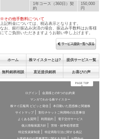
1年コース（360日）契
150,000
約
円
※その他手数料について
上記料金については、税込表示となります。
なお、銀行振込み決済の場合、振込み手数料はお客様
にてご負担いただきますようお願い申し上げます。
ホーム
株マイスターとは?
提供サービス一覧
無料銘柄相談
直近提供銘柄
お喜びの声
ログイン
会員様との6つのお約束
マンガでわかる株マイスター
株マイ広報局 ビビッと発信
本日動いた思惑株と関連株
サイトマップ
割引チケットご利用時の注意事項
よくある質問
利用規約
電子交付サービス
個人情報保護方針
苦情・紛争処理措置
特定投資家制度
特定商取引法に関する表記
お客様本位の業務運営に関する方針
お問合せ